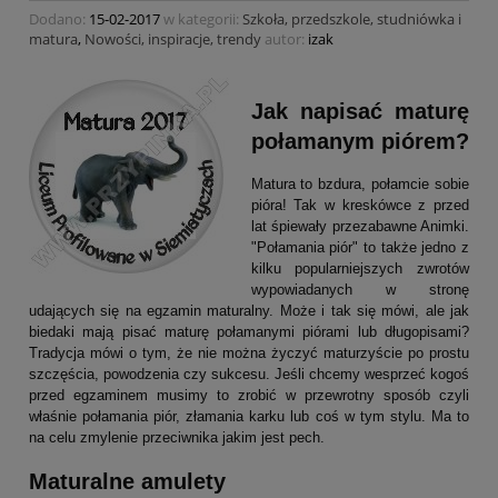
Dodano:
15-02-2017
w kategorii:
Szkoła, przedszkole, studniówka i
matura
,
Nowości, inspiracje, trendy
autor:
izak
Jak napisać maturę
połamanym piórem?
Matura to bzdura, połamcie sobie
pióra! Tak w kreskówce z przed
lat śpiewały przezabawne Animki.
"Połamania piór" to także jedno z
kilku popularniejszych zwrotów
wypowiadanych w stronę
udających się na egzamin maturalny. Może i tak się mówi, ale jak
biedaki mają pisać maturę połamanymi piórami lub długopisami?
Tradycja mówi o tym, że nie można życzyć maturzyście po prostu
szczęścia, powodzenia czy sukcesu. Jeśli chcemy wesprzeć kogoś
przed egzaminem musimy to zrobić w przewrotny sposób czyli
właśnie połamania piór, złamania karku lub coś w tym stylu. Ma to
na celu zmylenie przeciwnika jakim jest pech.
Maturalne amulety