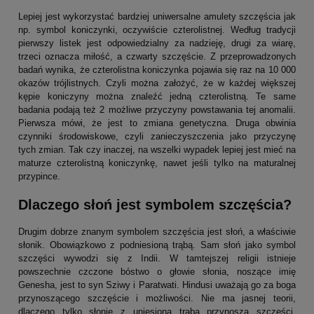
Lepiej jest wykorzystać bardziej uniwersalne amulety szczęścia jak
np. symbol koniczynki, oczywiście czterolistnej. Według tradycji
pierwszy listek jest odpowiedzialny za nadzieję, drugi za wiarę,
trzeci oznacza miłość, a czwarty szczęście. Z przeprowadzonych
badań wynika, że czterolistna koniczynka pojawia się raz na 10 000
okazów trójlistnych. Czyli można założyć, że w każdej większej
kępie koniczyny można znaleźć jedną czterolistną. Te same
badania podają też 2 możliwe przyczyny powstawania tej anomalii.
Pierwsza mówi, że jest to zmiana genetyczna. Druga obwinia
czynniki środowiskowe, czyli zanieczyszczenia jako przyczynę
tych zmian. Tak czy inaczej, na wszelki wypadek lepiej jest mieć na
maturze czterolistną koniczynkę, nawet jeśli tylko na maturalnej
przypince.
Dlaczego słoń jest symbolem szczęścia?
Drugim dobrze znanym symbolem szczęścia jest słoń, a właściwie
słonik. Obowiązkowo z podniesioną trąbą. Sam słoń jako symbol
szczęści wywodzi się z Indii. W tamtejszej religii istnieje
powszechnie czczone bóstwo o głowie słonia, noszące imię
Genesha, jest to syn Sziwy i Paratwati. Hindusi uważają go za boga
przynoszącego szczęście i możliwości. Nie ma jasnej teorii,
dlaczego tylko słonie z uniesioną trąbą przynoszą szczęści.