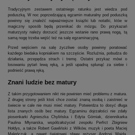
Tradycyjnym zestawem ostatniego ratunku jest wiedza pod
poduszką. W noc poprzedzającą egzamin maturalny pod poduszką
powinny się znaleźć najważniejsze książki lub notatki, któe w
magiczny sposób będą przenikać do mózgu. Do przykazań
maturzysty należy dorzucić jeszcze wstanie rano prawą nogą, tą
samą nogę trzeba wejść też na salę egzaminacyjną.
Przed wejściem na salę życzliwe osoby powinny poratować
każdego biedaka kopniakiem na szczęście. Rozluźnia, pobudza do
działania, przepędza strach i tremę. Ostatni przykaz mówi o
losowaniu pytań lewą ręką, a jeśli upadną splunąć za siebie i
podnieść prawą ręką.
Znani ludzie bez matury
Z takim przygotowaniem nikt nie powinien mieć problemu z matura.
Z drugiej strony jeśli ktoś chce zostać znaną osobą i zaistnieć w
świecie w cale nie musi mieć matury. Potwierdza to dosyć długa
lista znanych osób bez matury. Egzaminu dojrzałości nie zdały
piosenkarki Agnieszka Chylińska i Edyta Górniak, dziennikarka
Paulina Młynarska, współzałożyciel zespołu Perfrct Zbigniew
Hołdys, a także Robert Gawliński z Wilków, muzyk i poeta Maciej
Maleńczuk, a nawet światowej sławy reżyser Andrzej Wajda.