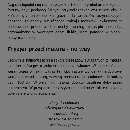
Najprawdopodobniej ma to związek z trzecim symbolem szczęścia i
fortuny, czyli podkową. W tym przypadku także ważne jest aby jej
końce były uniesione ku górze. Do amuletów przynoszących
szczęści zaliczamy też różnego rodzaju maskotki, zwłaszcza te
podarowane przez bliskie osoby, według przesądu posiadają
zgromadzone w wewnątrz dobre fluidy, które pomogą w pisaniu
pracy maturalnej.
Fryzjer przed maturą - no way
Jednym z najpowszechniejszych przesądów związanych z maturą,
jest ten mówiący o zakazie obcinania włosów. W zależności od
wersji okres w jakim zakaz ten obowiązuje wynosi w hardcorowej
wersji rok przed maturą, w wersji normalnej od studniówki do matury
czyli 100 dni. W wersji light zakaz dotyczy ostatniej doby przed
egzaminem. W przypadku mężczyzn przesąd mówi także o zakazie
golenia się w dniu egzaminu.
Znają to chłopaki,
wiedzą też dziewczyny,
że przed maturą,
włosów nie ścinamy,
wąsów nie golimy.