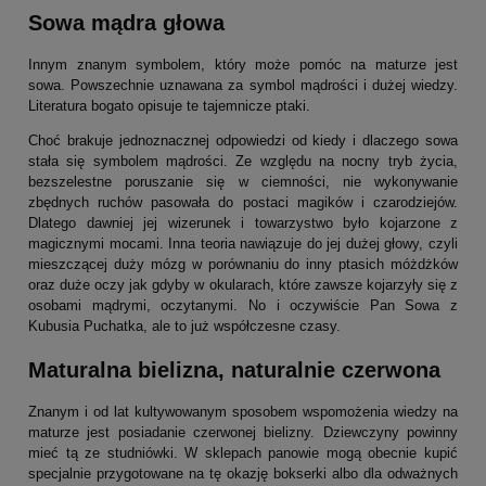
Sowa mądra głowa
Innym znanym symbolem, który może pomóc na maturze jest
sowa. Powszechnie uznawana za symbol mądrości i dużej wiedzy.
Literatura bogato opisuje te tajemnicze ptaki.
Choć brakuje jednoznacznej odpowiedzi od kiedy i dlaczego sowa
stała się symbolem mądrości. Ze względu na nocny tryb życia,
bezszelestne poruszanie się w ciemności, nie wykonywanie
zbędnych ruchów pasowała do postaci magików i czarodziejów.
Dlatego dawniej jej wizerunek i towarzystwo było kojarzone z
magicznymi mocami. Inna teoria nawiązuje do jej dużej głowy, czyli
mieszczącej duży mózg w porównaniu do inny ptasich móżdżków
oraz duże oczy jak gdyby w okularach, które zawsze kojarzyły się z
osobami mądrymi, oczytanymi. No i oczywiście Pan Sowa z
Kubusia Puchatka, ale to już współczesne czasy.
Maturalna bielizna, naturalnie czerwona
Znanym i od lat kultywowanym sposobem wspomożenia wiedzy na
maturze jest posiadanie czerwonej bielizny. Dziewczyny powinny
mieć tą ze studniówki. W sklepach panowie mogą obecnie kupić
specjalnie przygotowane na tę okazję bokserki albo dla odważnych