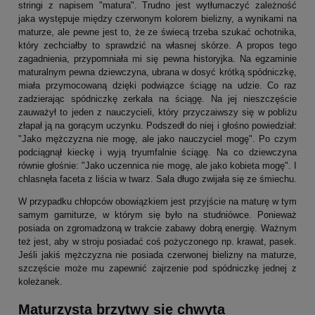
stringi z napisem "matura". Trudno jest wytłumaczyć zależność
jaka występuje między czerwonym kolorem bielizny, a wynikami na
maturze, ale pewne jest to, że ze świecą trzeba szukać ochotnika,
który zechciałby to sprawdzić na własnej skórze. A propos tego
zagadnienia, przypomniała mi się pewna historyjka. Na egzaminie
maturalnym pewna dziewczyna, ubrana w dosyć krótką spódniczkę,
miała przymocowaną dzięki podwiązce ściągę na udzie. Co raz
zadzierając spódniczkę zerkała na ściągę. Na jej nieszczęście
zauważył to jeden z nauczycieli, który przyczaiwszy się w pobliżu
złapał ją na gorącym uczynku. Podszedł do niej i głośno powiedział:
"Jako mężczyzna nie mogę, ale jako nauczyciel mogę". Po czym
podciągnął kieckę i wyją tryumfalnie ściągę. Na co dziewczyna
równie głośnie: "Jako uczennica nie mogę, ale jako kobieta mogę". I
chlasnęła faceta z liścia w twarz. Sala długo zwijała się ze śmiechu.
W przypadku chłopców obowiązkiem jest przyjście na maturę w tym
samym garniturze, w którym się było na studniówce. Ponieważ
posiada on zgromadzoną w trakcie zabawy dobrą energię. Ważnym
też jest, aby w stroju posiadać coś pożyczonego np. krawat, pasek.
Jeśli jakiś mężczyzna nie posiada czerwonej bielizny na maturze,
szczęście może mu zapewnić zajrzenie pod spódniczkę jednej z
koleżanek.
Maturzysta brzytwy się chwyta