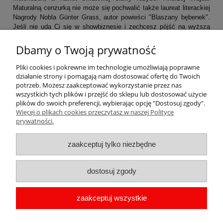
Maturalną cenzurką nie może się pochwalić także laureat literackiej
Nagrody Nobla Günter Grass, autor powieści "Blaszany bębenek".
Jeśli nie uda Ci się w showbiznesie i zechcesz pójść na wyższą
uczelnię to pamiętaj, że na Uniwersytet Hamburgera przyjmują bez
matury ;)
Dbamy o Twoją prywatność
Pliki cookies i pokrewne im technologie umożliwiają poprawne
działanie strony i pomagają nam dostosować ofertę do Twoich
Komentarze do wpisu (0)
potrzeb. Możesz zaakceptować wykorzystanie przez nas
wszystkich tych plików i przejść do sklepu lub dostosować użycie
plików do swoich preferencji, wybierając opcję "Dostosuj zgody".
Więcej o plikach cookies przeczytasz w naszej Polityce
Pomoc
prywatności.
Moje konto
zaakceptuj tylko niezbędne
Płatności i dostawa
dostosuj zgody
Informacje
zaakceptuj wszystkie
O nas