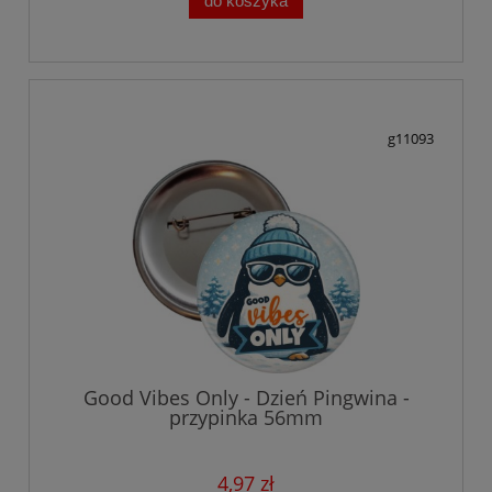
do koszyka
g11093
Good Vibes Only - Dzień Pingwina -
przypinka 56mm
4,97 zł