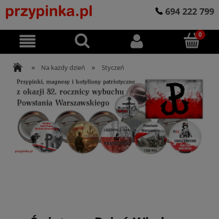
694 222 799
»
»
Na każdy dzień
Styczeń