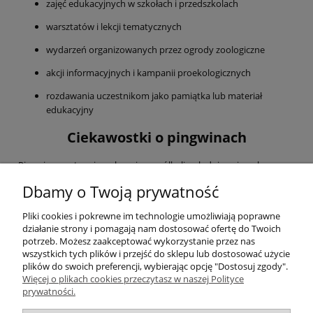
zajęć edukacyjnych w szkołach i przedszkolach
warsztatów i lekcji tematycznych
wydarzeń organizowanych przez ogrody zoologiczne
akcji informacyjnych i kampanii proekologicznych
rozdawania uczestnikom jako pamiątka lub materiał
edukacyjny
Ciekawostki o pingwinach
Pingwiny występują wyłącznie na półkuli południowej, a wbrew
powszechnym skojarzeniom nie wszystkie żyją w lodowatym
Dbamy o Twoją prywatność
klimacie — niektóre gatunki zamieszkują obszary o
umiarkowanych, a nawet ciepłych temperaturach. Pingwiny są
doskonałymi pływakami i potrafią spędzać w wodzie znacznie
Pliki cookies i pokrewne im technologie umożliwiają poprawne
więcej czasu niż na lądzie. Wiele gatunków tworzy silne więzi
działanie strony i pomagają nam dostosować ofertę do Twoich
rodzinne, a opieka nad pisklętami często jest wspólnym zadaniem
potrzeb. Możesz zaakceptować wykorzystanie przez nas
obu rodziców.
wszystkich tych plików i przejść do sklepu lub dostosować użycie
plików do swoich preferencji, wybierając opcję "Dostosuj zgody".
Więcej o plikach cookies przeczytasz w naszej Polityce
Pomoc
prywatności.