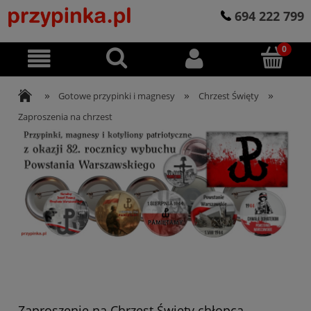
694 222 799
»
»
»
Gotowe przypinki i magnesy
Chrzest Święty
Zaproszenia na chrzest
Zaproszenie na Chrzest Święty chłopca -