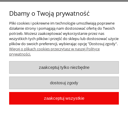
Dbamy o Twoją prywatność
Zaproszenia tworzą idealny zestaw z
magnesami
będącymi
pięknymi upominkami dla gości Waszego dziecka.
Pliki cookies i pokrewne im technologie umożliwiają poprawne
działanie strony i pomagają nam dostosować ofertę do Twoich
potrzeb. Możesz zaakceptować wykorzystanie przez nas
wszystkich tych plików i przejść do sklepu lub dostosować użycie
plików do swoich preferencji, wybierając opcję "Dostosuj zgody".
Więcej o plikach cookies przeczytasz w naszej Polityce
Pomoc
prywatności.
Moje konto
zaakceptuj tylko niezbędne
Płatności i dostawa
dostosuj zgody
Informacje
zaakceptuj wszystkie
O nas
copyright by Przypinka.pl 2009-2026 | Oprogramowanie
shoper
pokaż pełną wersję strony