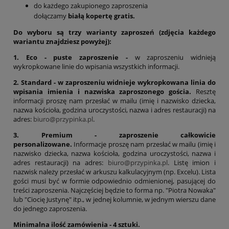
do każdego zakupionego zaproszenia
dołączamy
białą
kopertę gratis.
Do wyboru są trzy warianty zaproszeń (zdjęcia każdego
wariantu znajdziesz powyżej):
1. Eco - puste zaproszenie -
w zaproszeniu widnieją
wykropkowane linie do wpisania wszystkich informacji.
2. Standard - w zaproszeniu widnieje wykropkowana linia do
wpisania imienia i nazwiska zaproszonego gościa.
Resztę
informacji proszę nam przesłać w mailu (imię i nazwisko dziecka,
nazwa kościoła, godzina uroczystości, nazwa i adres restauracji) na
adres:
biuro@przypinka.pl
.
3. Premium - zaproszenie całkowicie
personalizowane.
Informacje proszę nam przesłać w mailu (imię i
nazwisko dziecka, nazwa kościoła, godzina uroczystości, nazwa i
adres restauracji) na adres:
biuro@przypinka.pl
.
Listę imion i
nazwisk należy przesłać w arkuszu kalkulacyjnym (np. Excelu). Lista
gości musi być w formie odpowiednio odmienionej, pasującej do
treści zaproszenia. Najczęściej będzie to forma np. "Piotra Nowaka"
lub "Ciocię Justynę" itp., w jednej kolumnie, w jednym wierszu dane
do jednego zaproszenia.
Minimalna ilość zamówienia - 4 sztuki.