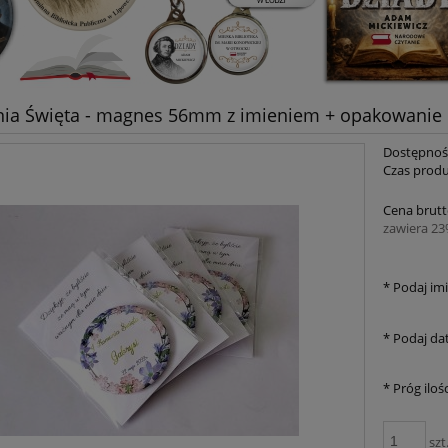
ia Święta - magnes 56mm z imieniem + opakowanie
Dostępnoś
Czas produ
Cena brutt
zawiera 2
*
Podaj imi
*
Podaj dat
*
Próg ilośc
szt