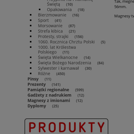
Tak, megn
Świętą
(10)
56mm.
Opakowania
(18)
Bierzmowanie
(16)
Magnesy tw
Sport
(41)
Morsowanie
(87)
Strefa kibica
(21)
Protesty, strajki
(156)
1060. Rocznica Chrztu Polski
(5)
1000. lat Królestwa
Polskiego
(11)
Święta Wielkanocne
(14)
Święta Bożego Narodzenia
(84)
Sylwester i karnawał
(30)
Różne
(450)
Pinsy
(11)
Prezenty
(141)
Pamiątki regionalne
(599)
Gadżety z nadrukiem
(12)
Magnesy z imionami
(12)
Dyplomy
(25)