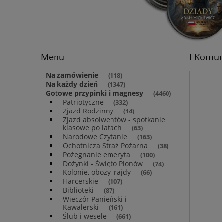
Menu
I Komun
Na zamówienie
(118)
Na każdy dzień
(1347)
Gotowe przypinki i magnesy
(4460)
Patriotyczne
(332)
Zjazd Rodzinny
(14)
Zjazd absolwentów - spotkanie
klasowe po latach
(63)
Narodowe Czytanie
(163)
Ochotnicza Straż Pożarna
(38)
Pożegnanie emeryta
(100)
Dożynki - Święto Plonów
(74)
Kolonie, obozy, rajdy
(66)
Harcerskie
(107)
Biblioteki
(87)
Wieczór Panieński i
Kawalerski
(161)
Ślub i wesele
(661)