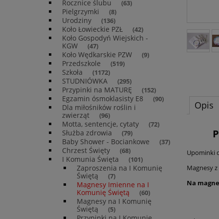
Rocznice ślubu
(63)
Pielgrzymki
(8)
Urodziny
(136)
Koło Łowieckie PZŁ
(42)
Koło Gospodyń Wiejskich -
KGW
(47)
Koło Wędkarskie PZW
(9)
Przedszkole
(519)
Szkoła
(1172)
STUDNIÓWKA
(295)
Przypinki na MATURĘ
(152)
Egzamin ósmoklasisty E8
(90)
Opis
Dla miłośników roślin i
zwierząt
(96)
Motta, sentencje, cytaty
(72)
P
Służba zdrowia
(79)
Baby Shower - Bociankowe
(37)
Chrzest Święty
(68)
Upominki d
I Komunia Święta
(101)
Zaproszenia na I Komunię
Magnesy z 
Świętą
(7)
Na magnes
Magnesy Imienne na I
Komunię Świętą
(60)
Magnesy na I Komunię
Świętą
(5)
Przypinki na I Komunię