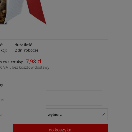
ć:
duża ilość
kcji:
2 dni robocze
7,98 zł
o za 1 sztukę:
3% VAT, bez kosztów dostawy
ę:
ę:
i:
do koszyka
.