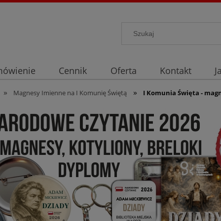
mówienie
Cennik
Oferta
Kontakt
J
»
»
Magnesy Imienne na I Komunię Świętą
I Komunia Święta - mag