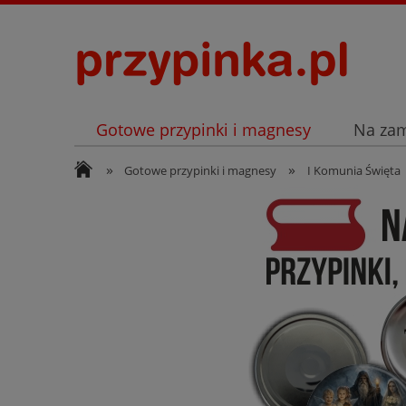
Gotowe przypinki i magnesy
Na za
»
»
Archiwum
Listopad
Gotowe przypinki i magnesy
I Komunia Święta