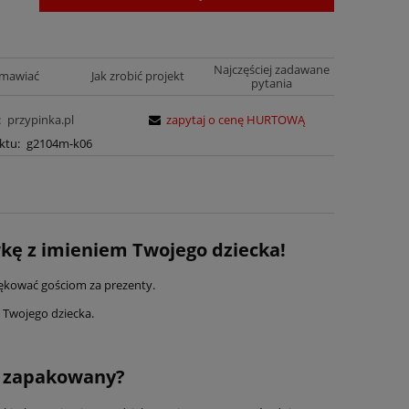
Najczęściej zadawane
amawiać
Jak zrobić projekt
pytania
:
przypinka.pl
zapytaj o cenę HURTOWĄ
ktu:
g2104m-k06
kę z imieniem Twojego dziecka!
iękować gościom za prezenty.
i Twojego dziecka.
t zapakowany?