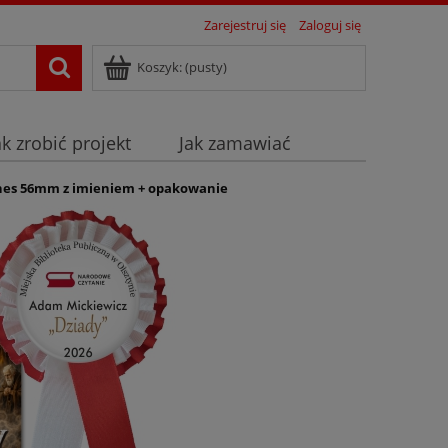
Zarejestruj się
Zaloguj się
Koszyk:
(pusty)
ak zrobić projekt
Jak zamawiać
nes 56mm z imieniem + opakowanie