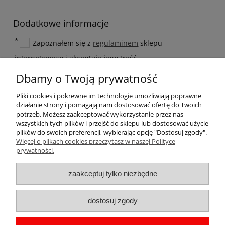
Dodatkowe informacje
*
Zapoznałem się z
regulaminem
sklepu
internetowego i akceptuję jego treść.
Zapisz się do newslettera
Dbamy o Twoją prywatność
*
- Pole wymagane
Pliki cookies i pokrewne im technologie umożliwiają poprawne
zarejestruj się
działanie strony i pomagają nam dostosować ofertę do Twoich
potrzeb. Możesz zaakceptować wykorzystanie przez nas
wszystkich tych plików i przejść do sklepu lub dostosować użycie
plików do swoich preferencji, wybierając opcję "Dostosuj zgody".
Więcej o plikach cookies przeczytasz w naszej Polityce
Pomoc
prywatności.
Moje konto
zaakceptuj tylko niezbędne
Płatności i dostawa
dostosuj zgody
Informacje