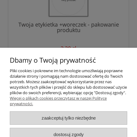
Twoja etykietka +woreczek - pakowanie
produktu
2,20 zł
zawiera 23% VAT, bez kosztów dostawy
Dbamy o Twoją prywatność
do koszyka
Pliki cookies i pokrewne im technologie umożliwiają poprawne
działanie strony i pomagają nam dostosować ofertę do Twoich
potrzeb. Możesz zaakceptować wykorzystanie przez nas
wszystkich tych plików i przejść do sklepu lub dostosować użycie
plików do swoich preferencji, wybierając opcję "Dostosuj zgody".
Więcej o plikach cookies przeczytasz w naszej Polityce
Pomoc
prywatności.
Moje konto
zaakceptuj tylko niezbędne
Płatności i dostawa
dostosuj zgody