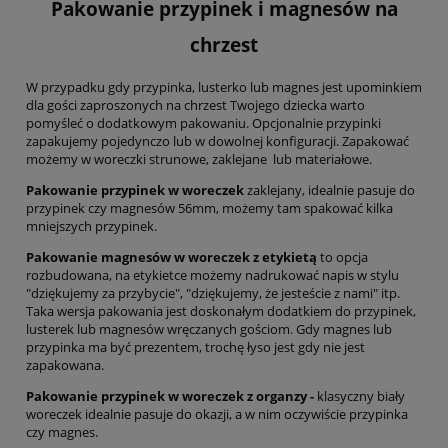
Pakowanie przypinek i magnesów na
chrzest
W przypadku gdy przypinka, lusterko lub magnes jest upominkiem
dla gości zaproszonych na chrzest Twojego dziecka warto
pomyśleć o dodatkowym pakowaniu. Opcjonalnie przypinki
zapakujemy pojedynczo lub w dowolnej konfiguracji. Zapakować
możemy w woreczki strunowe, zaklejane lub materiałowe.
Pakowanie przypinek w woreczek
zaklejany, idealnie pasuje do
przypinek czy magnesów 56mm, możemy tam spakować kilka
mniejszych przypinek.
Pakowanie magnesów w woreczek z etykietą
to opcja
rozbudowana, na etykietce możemy nadrukować napis w stylu
"dziękujemy za przybycie", "dziękujemy, że jesteście z nami" itp.
Taka wersja pakowania jest doskonałym dodatkiem do przypinek,
lusterek lub magnesów wręczanych gościom. Gdy magnes lub
przypinka ma być prezentem, trochę łyso jest gdy nie jest
zapakowana.
Pakowanie przypinek w woreczek z organzy -
klasyczny biały
woreczek idealnie pasuje do okazji, a w nim oczywiście przypinka
czy magnes.