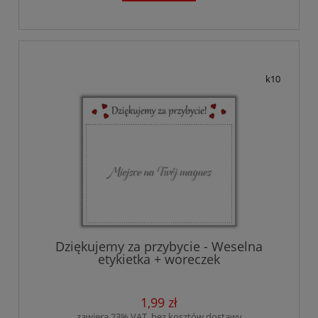
k10
Dziękujemy za przybycie - Weselna
etykietka + woreczek
1,99 zł
zawiera 23% VAT, bez kosztów dostawy