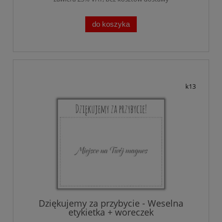
do koszyka
k13
Dziękujemy za przybycie - Weselna
etykietka + woreczek