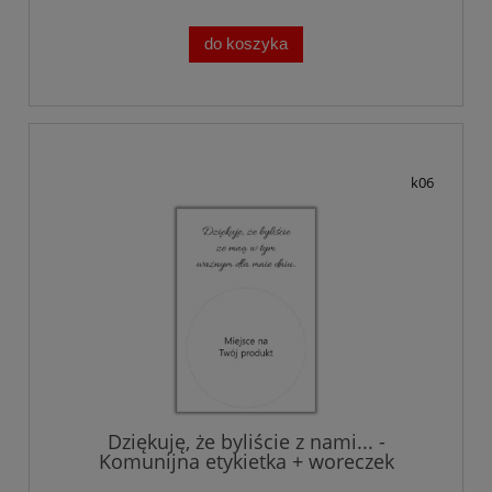
do koszyka
k06
Dziękuję, że byliście z nami... -
Komunijna etykietka + woreczek