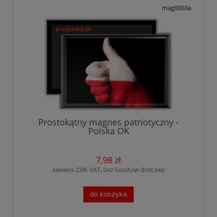
mag0003a
Prostokątny magnes patriotyczny -
Polska OK
7,98 zł
zawiera 23% VAT, bez kosztów dostawy
do koszyka