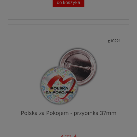
do koszyka
g10221
Polska za Pokojem - przypinka 37mm
4,22 zł