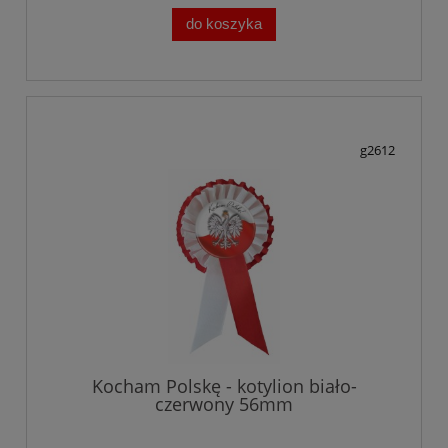
do koszyka
g2612
Kocham Polskę - kotylion biało-
czerwony 56mm