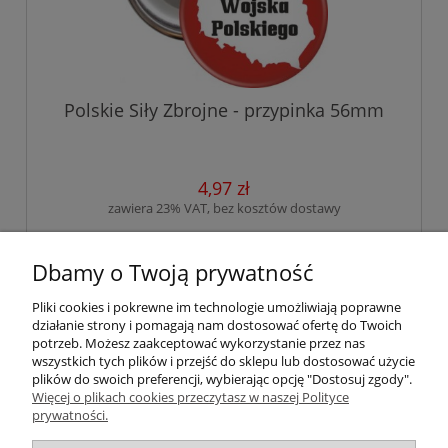
Polskie Siły Zbrojne - przypinka 56mm
4,97 zł
zawiera 23% VAT, bez kosztów dostawy
do koszyka
Dbamy o Twoją prywatność
Pliki cookies i pokrewne im technologie umożliwiają poprawne
działanie strony i pomagają nam dostosować ofertę do Twoich
«
1
2
»
potrzeb. Możesz zaakceptować wykorzystanie przez nas
wszystkich tych plików i przejść do sklepu lub dostosować użycie
plików do swoich preferencji, wybierając opcję "Dostosuj zgody".
Więcej o plikach cookies przeczytasz w naszej Polityce
Pomoc
prywatności.
Moje konto