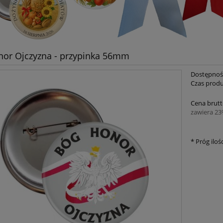
or Ojczyzna - przypinka 56mm
Dostępnoś
Czas produ
Cena brutt
zawiera 2
*
Próg ilośc