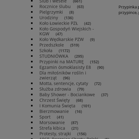
Ślub i wesele
(661)
Rocznice ślubu
(63)
Przypinka p
Pielgrzymki
(8)
przypince,
Urodziny
(136)
Koło Łowieckie PZŁ
(42)
Koło Gospodyń Wiejskich -
KGW
(47)
Koło Wędkarskie PZW
(9)
Przedszkole
(519)
Szkoła
(1172)
STUDNIÓWKA
(295)
Przypinki na MATURĘ
(152)
Egzamin ósmoklasisty E8
(90)
Dla miłośników roślin i
zwierząt
(96)
Motta, sentencje, cytaty
(72)
Służba zdrowia
(79)
Baby Shower - Bociankowe
(37)
Chrzest Święty
(68)
I Komunia Święta
(101)
Bierzmowanie
(16)
Sport
(41)
Morsowanie
(87)
Strefa kibica
(21)
Protesty, strajki
(156)