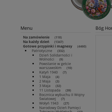
Menu
Bóg Hon
Na zamówienie
(118)
Na każdy dzień
(1347)
Gotowe przypinki i magnesy
(4460)
Patriotyczne
(332)
Dzień Solidarności i
Wolności
(9)
Powstanie w getcie
warszawskim
(10)
Katyń 1940
(7)
1 Maja
(4)
2 Maja
(3)
3 Maja
(32)
11 Listopada
(39)
Rocznica wybuchu II Wojny
Światowej
(7)
Wołyń 1943
(27)
Narodowy Dzień Pamięci
Żołnierzy Wyklętych
(13)