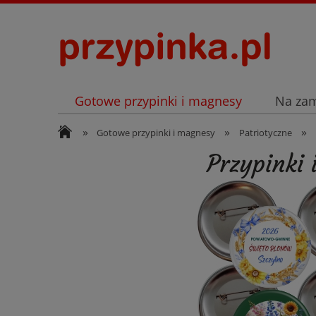
Gotowe przypinki i magnesy
Na za
»
»
»
Archiwum
Listopad
Gotowe przypinki i magnesy
Patriotyczne