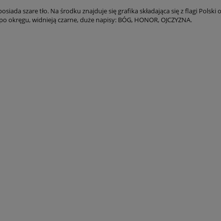
osiada szare tło. Na środku znajduje się grafika składająca się z flagi Polsk
 po okręgu, widnieją czarne, duże napisy: BÓG, HONOR, OJCZYZNA.