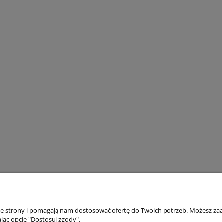
nie strony i pomagają nam dostosować ofertę do Twoich potrzeb. Możesz zaa
Płatności i dostawa
Informacje
jąc opcję "Dostosuj zgody".