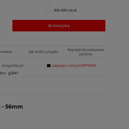
300-499 sztuk
do koszyka
.
Najczęściej zadawane
amawiać
Jak zrobić projekt
pytania
:
przypinka.pl
zapytaj o cenę HURTOWĄ
ktu:
g2641
a - 56mm