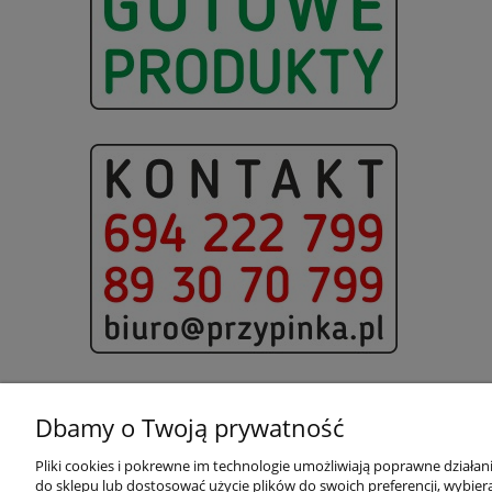
Dbamy o Twoją prywatność
Pliki cookies i pokrewne im technologie umożliwiają poprawne działa
Pomoc
Moje konto
do sklepu lub dostosować użycie plików do swoich preferencji, wybiera