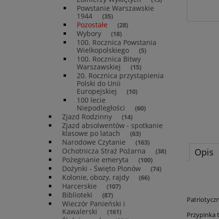
Powstanie Warszawskie
1944
(35)
Pozostałe
(28)
Wybory
(18)
100. Rocznica Powstania
Wielkopolskiego
(5)
100. Rocznica Bitwy
Warszawskiej
(15)
20. Rocznica przystąpienia
Polski do Unii
Europejskiej
(10)
100 lecie
Niepodległości
(60)
Zjazd Rodzinny
(14)
Zjazd absolwentów - spotkanie
klasowe po latach
(63)
Narodowe Czytanie
(163)
Ochotnicza Straż Pożarna
Opis
(38)
Pożegnanie emeryta
(100)
Dożynki - Święto Plonów
(74)
Kolonie, obozy, rajdy
(66)
Harcerskie
(107)
Biblioteki
(87)
Patriotycz
Wieczór Panieński i
Kawalerski
(161)
Przypinka 