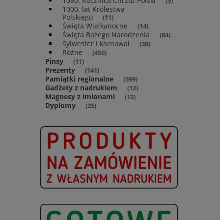
1060. Rocznica Chrztu Polski
(5)
1000. lat Królestwa
Polskiego
(11)
Święta Wielkanocne
(14)
Święta Bożego Narodzenia
(84)
Sylwester i karnawał
(30)
Różne
(450)
Pinsy
(11)
Prezenty
(141)
Pamiątki regionalne
(599)
Gadżety z nadrukiem
(12)
Magnesy z imionami
(12)
Dyplomy
(25)