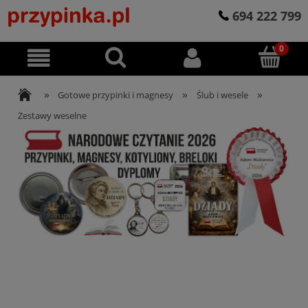
694 222 799
»
»
»
Gotowe przypinki i magnesy
Ślub i wesele
Zestawy weselne