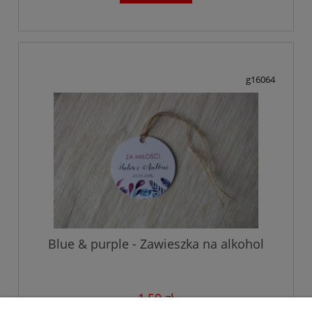
g16064
Blue & purple - Zawieszka na alkohol
1,50 zł