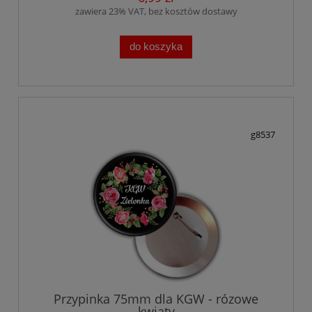
zawiera 23% VAT, bez kosztów dostawy
do koszyka
g8537
Przypinka 75mm dla KGW - rózowe
kwiaty