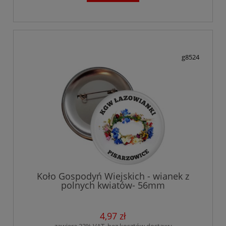
g8524
Koło Gospodyń Wiejskich - wianek z
polnych kwiatów- 56mm
4,97 zł
zawiera 23% VAT, bez kosztów dostawy