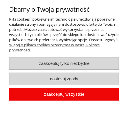
Koło Gospodyń Wiejskich - żółty kotylion
Dbamy o Twoją prywatność
z przypinką 56mm
Pliki cookies i pokrewne im technologie umożliwiają poprawne
działanie strony i pomagają nam dostosować ofertę do Twoich
9,99 zł
potrzeb. Możesz zaakceptować wykorzystanie przez nas
wszystkich tych plików i przejść do sklepu lub dostosować użycie
zawiera 23% VAT, bez kosztów dostawy
plików do swoich preferencji, wybierając opcję "Dostosuj zgody".
Więcej o plikach cookies przeczytasz w naszej Polityce
prywatności.
do koszyka
zaakceptuj tylko niezbędne
«
1
2
»
dostosuj zgody
Teraz dalsza część tekstu. Ciekawe czy zadziała.
zaakceptuj wszystkie
Pomoc
Moje konto