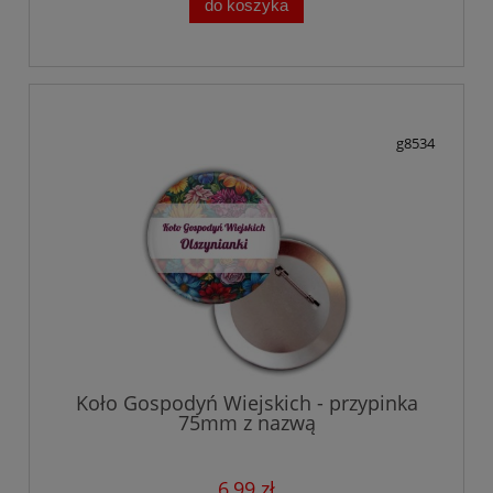
do koszyka
g8534
Koło Gospodyń Wiejskich - przypinka
75mm z nazwą
6,99 zł