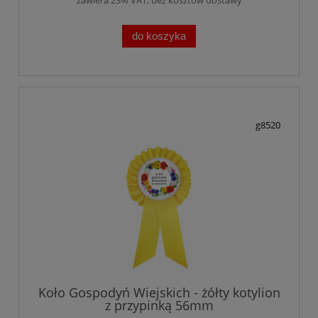
do koszyka
g8520
Koło Gospodyń Wiejskich - żółty kotylion
z przypinką 56mm