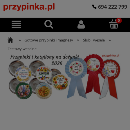
694 222 799
»
»
»
Gotowe przypinki i magnesy
Ślub i wesele
Zestawy weselne