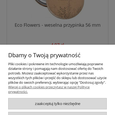
Eco Flowers - weselna przypinka 56 mm
4,97 zł
zawiera 23% VAT, bez kosztów dostawy
Dbamy o Twoją prywatność
do koszyka
Pliki cookies i pokrewne im technologie umożliwiają poprawne
działanie strony i pomagają nam dostosować ofertę do Twoich
potrzeb. Możesz zaakceptować wykorzystanie przez nas
wszystkich tych plików i przejść do sklepu lub dostosować użycie
plików do swoich preferencji, wybierając opcję "Dostosuj zgody".
Więcej o plikach cookies przeczytasz w naszej Polityce
Pomoc
prywatności.
Moje konto
zaakceptuj tylko niezbędne
Płatności i dostawa