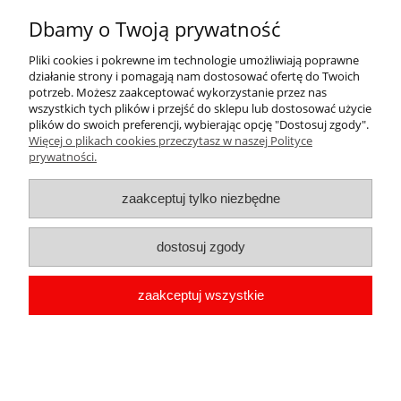
Dbamy o Twoją prywatność
Pliki cookies i pokrewne im technologie umożliwiają poprawne
Twój koszyk jest pusty.
działanie strony i pomagają nam dostosować ofertę do Twoich
potrzeb. Możesz zaakceptować wykorzystanie przez nas
Pomoc
wszystkich tych plików i przejść do sklepu lub dostosować użycie
plików do swoich preferencji, wybierając opcję "Dostosuj zgody".
Więcej o plikach cookies przeczytasz w naszej Polityce
Moje konto
prywatności.
Płatności i dostawa
zaakceptuj tylko niezbędne
Informacje
dostosuj zgody
O nas
zaakceptuj wszystkie
copyright by Przypinka.pl 2009-2026 | Oprogramowanie
shoper
pokaż pełną wersję strony