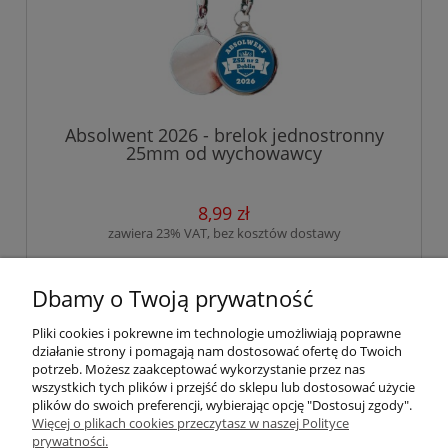
Absolwent 2026 - brelok jednostronny
25mm od wychowawcy
8,99 zł
zawiera 23% VAT, bez kosztów dostawy
do koszyka
Dbamy o Twoją prywatność
Pliki cookies i pokrewne im technologie umożliwiają poprawne
działanie strony i pomagają nam dostosować ofertę do Twoich
«
1
2
3
4
5
...
15
»
potrzeb. Możesz zaakceptować wykorzystanie przez nas
wszystkich tych plików i przejść do sklepu lub dostosować użycie
plików do swoich preferencji, wybierając opcję "Dostosuj zgody".
Więcej o plikach cookies przeczytasz w naszej Polityce
Pomoc
prywatności.