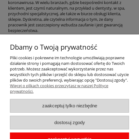
koronawirusa. W wielu branżach, gdzie bezpośredni kontakt z
klientem, jest czymś naturalnym, na przykład u dentysty, w spa,
przychodni specjalistycznej, ale także w biurze obsługi klienta,
sklepie. Dyskretna, ale czytelna informacja o tym, że dany
pracownik jest zaszczepiony wzbudza zaufanie i jest gwarancją
bezpieczeństwa.
Przypinki z COVID-19 z przymrużeniem
Dbamy o Twoją prywatność
oka.
Pliki cookies i pokrewne im technologie umożliwiają poprawne
Po drugiej stronie stoi cała rzesza przypinek dla osób
działanie strony i pomagają nam dostosować ofertę do Twoich
niezadowolonych z działań rządu,
przypinki dla przeciwników
potrzeb. Możesz zaakceptować wykorzystanie przez nas
szczepień
itd.
wszystkich tych plików i przejść do sklepu lub dostosować użycie
plików do swoich preferencji, wybierając opcję "Dostosuj zgody".
Więcej o plikach cookies przeczytasz w naszej Polityce
Pomoc
prywatności.
Moje konto
zaakceptuj tylko niezbędne
Płatności i dostawa
dostosuj zgody
Informacje