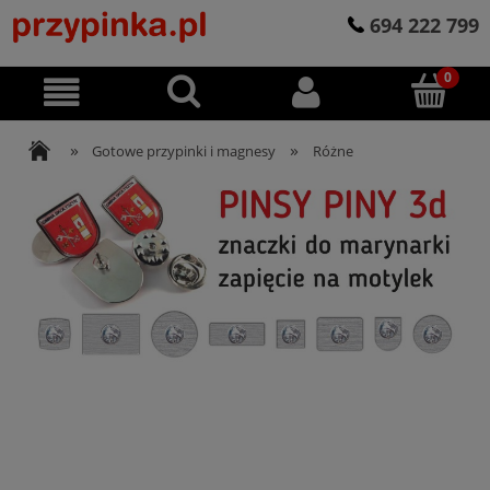
694 222 799
»
»
Gotowe przypinki i magnesy
Różne