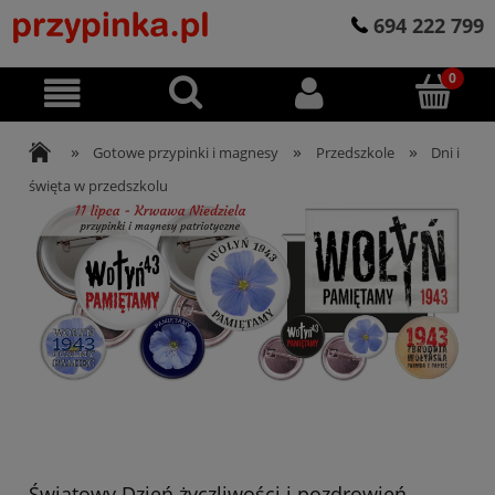
694 222 799
»
»
»
Gotowe przypinki i magnesy
Przedszkole
Dni i
święta w przedszkolu
Światowy Dzień życzliwości i pozdrowień -