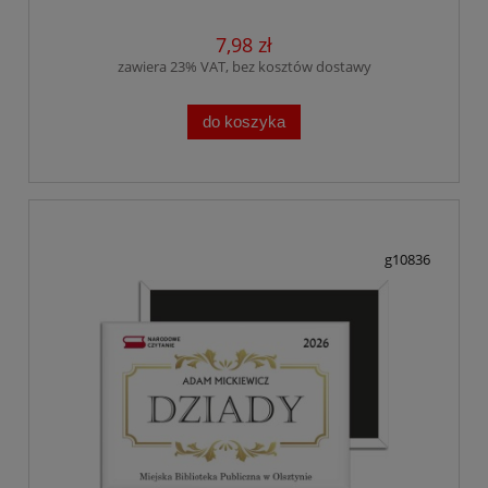
7,98 zł
zawiera 23% VAT, bez kosztów dostawy
do koszyka
g10836