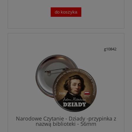
do koszyka
g10842
Narodowe Czytanie - Dziady -przypinka z
nazwą biblioteki - 56mm