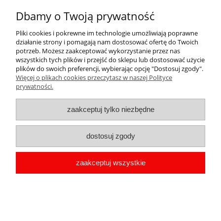
Brelok jednnostronny „Dziady 2026” –
pamiątka Narodowego Czytania
Dbamy o Twoją prywatność
Pliki cookies i pokrewne im technologie umożliwiają poprawne
8,99 zł
działanie strony i pomagają nam dostosować ofertę do Twoich
potrzeb. Możesz zaakceptować wykorzystanie przez nas
zawiera 23% VAT, bez kosztów dostawy
wszystkich tych plików i przejść do sklepu lub dostosować użycie
plików do swoich preferencji, wybierając opcję "Dostosuj zgody".
Więcej o plikach cookies przeczytasz w naszej Polityce
do koszyka
prywatności.
zaakceptuj tylko niezbędne
«
1
2
3
4
5
...
7
»
dostosuj zgody
Przypinki na Narodowe Czytanie
zaakceptuj wszystkie
Do wyboru mamy przypinki z logo akcji Narodowe Czytanie w
różnych rozmiarach. Ich zaleta to uniwersalność, można zamówić
większą ilość, a jeśli zostaną przydadzą się za rok.
Innym wariantem są przypinki tematyczne przygotowane na dany
rok, w nawiązaniu do lektury.
Ciekawym urozmaiceniem są przypinki w kształcie kwadratu o