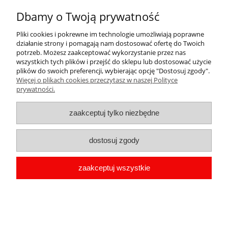
7,98 zł
Dbamy o Twoją prywatność
zawiera 23% VAT, bez kosztów dostawy
Pliki cookies i pokrewne im technologie umożliwiają poprawne
działanie strony i pomagają nam dostosować ofertę do Twoich
do koszyka
potrzeb. Możesz zaakceptować wykorzystanie przez nas
wszystkich tych plików i przejść do sklepu lub dostosować użycie
plików do swoich preferencji, wybierając opcję "Dostosuj zgody".
Więcej o plikach cookies przeczytasz w naszej Polityce
«
1
2
3
»
prywatności.
zaakceptuj tylko niezbędne
Magnesy, lusterka i magnesy z
otwieraczem — małe przedmioty, duże
dostosuj zgody
znaczenie
zaakceptuj wszystkie
Produkty z tej kategorii łączą
estetykę z funkcjonalnością
.
Magnesy i magnesy z otwieraczem mogą towarzyszyć każdego
dnia w kuchni lub biurze, a lusterka — w torebce czy plecaku.
Umieszczone na nich cytaty, motta i hasła wsparcia stają się
codziennym przypomnieniem o pozytywnym nastawieniu, sile i
uważności wobec siebie.