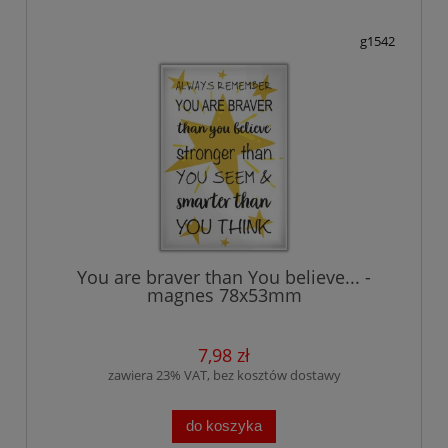
g1542
You are braver than You believe... -
magnes 78x53mm
7,98 zł
zawiera 23% VAT, bez kosztów dostawy
do koszyka