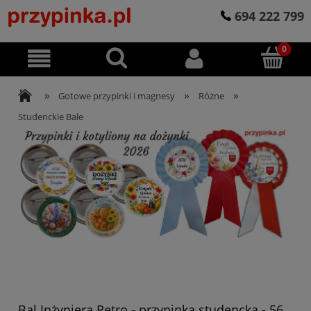
694 222 799
»
»
»
Gotowe przypinki i magnesy
Różne
Studenckie Bale
Bal Inżyniera Retro - przypinka studencka - 56