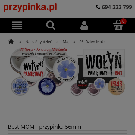
694 222 799
»
»
»
Na każdy dzień
Maj
26. Dzień Matki
Best MOM - przypinka 56mm