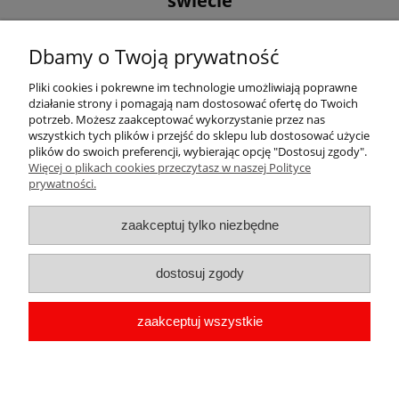
świecie
Best MOM in the world! Piękna przypinka z okazji Dnia Matki.
Dbamy o Twoją prywatność
Święto to obchodzone jest na całym świecie, jednak w różnych
terminach. W Polsce Mamy świętują 26 maja, już od 1914 roku.
Pliki cookies i pokrewne im technologie umożliwiają poprawne
działanie strony i pomagają nam dostosować ofertę do Twoich
potrzeb. Możesz zaakceptować wykorzystanie przez nas
wszystkich tych plików i przejść do sklepu lub dostosować użycie
plików do swoich preferencji, wybierając opcję "Dostosuj zgody".
Więcej o plikach cookies przeczytasz w naszej Polityce
Pomoc
prywatności.
Moje konto
zaakceptuj tylko niezbędne
Płatności i dostawa
dostosuj zgody
Informacje
zaakceptuj wszystkie
O nas
copyright by Przypinka.pl 2009-2026 | Oprogramowanie
shoper