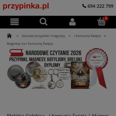
694 222 799
»
»
»
Gotowe przypinki i magnesy
I Komunia Święta
Magnesy na I Komunię Świętą
Błękitna Gołębica - I Komunia Święta | Magnes