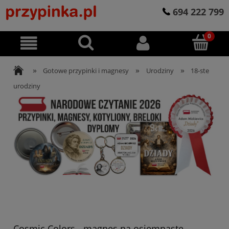
694 222 799
»
»
»
Gotowe przypinki i magnesy
Urodziny
18-ste
urodziny
Cosmic Colors - magnes na osiemnaste