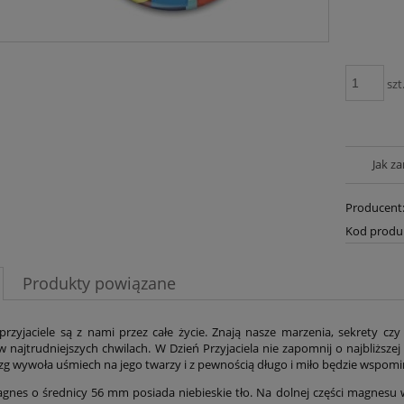
szt
Jak z
Producent
Kod produ
Produkty powiązane
przyjaciele są z nami przez całe życie. Znają nasze marzenia, sekrety cz
 najtrudniejszych chwilach. W Dzień Przyjaciela nie zapomnij o najbliższe
zg wywoła uśmiech na jego twarzy i z pewnością długo i miło będzie wspomina
gnes o średnicy 56 mm posiada niebieskie tło. Na dolnej części magnesu w