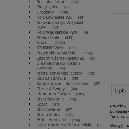
Rocznice ślubu
(63)
Pielgrzymki
(8)
Urodziny
(136)
Koło Łowieckie PZŁ
(42)
Koło Gospodyń Wiejskich -
KGW
(47)
Koło Wędkarskie PZW
(9)
Przedszkole
(519)
Szkoła
(1172)
STUDNIÓWKA
(295)
Przypinki na MATURĘ
(152)
Egzamin ósmoklasisty E8
(90)
Dla miłośników roślin i
zwierząt
(96)
Motta, sentencje, cytaty
(72)
Służba zdrowia
(79)
Baby Shower - Bociankowe
(37)
Chrzest Święty
(68)
Opis
I Komunia Święta
(101)
Bierzmowanie
(16)
Sport
(41)
Prawdziwi 
Morsowanie
(87)
pomagają w
Strefa kibica
(21)
Ten drobia
Protesty, strajki
(156)
1060. Rocznica Chrztu Polski
(5)
Okrągły ma