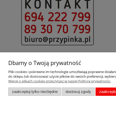
Dbamy o Twoją prywatność
Pliki cookies i pokrewne im technologie umożliwiają poprawne działa
Pomoc
Moje konto
do sklepu lub dostosować użycie plików do swoich preferencji, wybiera
Więcej o plikach cookies przeczytasz w naszej Polityce prywatności.
Pytania i odpowiedzi
Twoje zamówienia
Metki
Ustawienia konta
zaakceptuj tylko niezbędne
dostosuj zgody
zaakceptu
Zwroty i reklamacje
Regulamin
Polityka prywatności