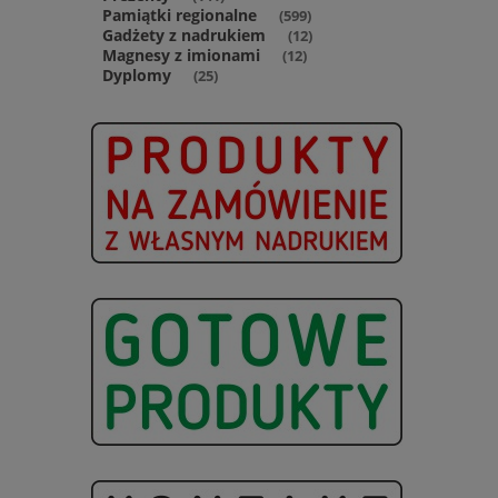
Pamiątki regionalne
(599)
Gadżety z nadrukiem
(12)
Magnesy z imionami
(12)
Dyplomy
(25)