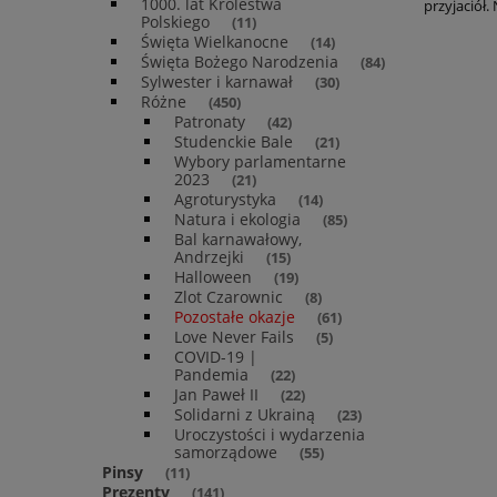
1000. lat Królestwa
przyjaciół.
Polskiego
(11)
Święta Wielkanocne
(14)
Święta Bożego Narodzenia
(84)
Sylwester i karnawał
(30)
Różne
(450)
Patronaty
(42)
Studenckie Bale
(21)
Wybory parlamentarne
2023
(21)
Agroturystyka
(14)
Natura i ekologia
(85)
Bal karnawałowy,
Andrzejki
(15)
Halloween
(19)
Zlot Czarownic
(8)
Pozostałe okazje
(61)
Love Never Fails
(5)
COVID-19 |
Pandemia
(22)
Jan Paweł II
(22)
Solidarni z Ukrainą
(23)
Uroczystości i wydarzenia
samorządowe
(55)
Pinsy
(11)
Prezenty
(141)