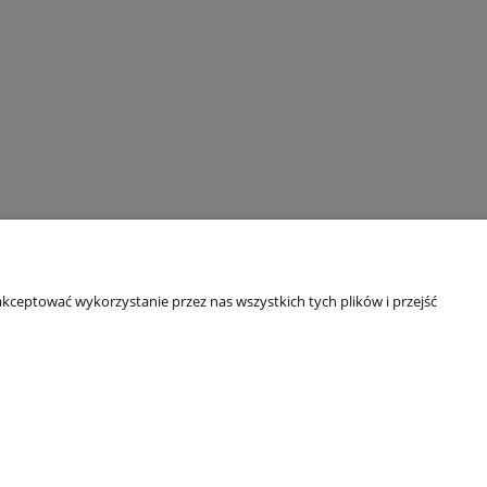
kceptować wykorzystanie przez nas wszystkich tych plików i przejść
O nas
O firmie
kowe B2B
Referencje
Blog
Kontakt