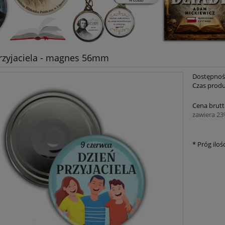
rzyjaciela - magnes 56mm
Dostępnoś
Czas produ
Cena brutt
zawiera 2
*
Próg ilośc