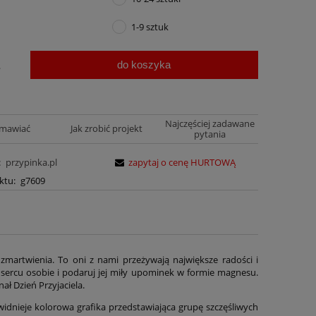
1-9 sztuk
do koszyka
.
Najczęściej zadawane
amawiać
Jak zrobić projekt
pytania
:
przypinka.pl
zapytaj o cenę HURTOWĄ
ktu:
g7609
y zmartwienia. To oni z nami przeżywają największe radości i
j sercu osobie i podaruj jej miły upominek w formie magnesu.
ł Dzień Przyjaciela.
idnieje kolorowa grafika przedstawiająca grupę szczęśliwych