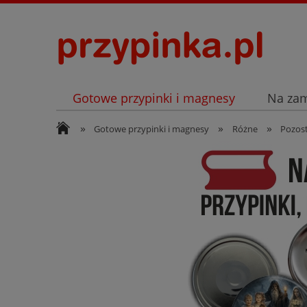
Gotowe przypinki i magnesy
Na za
»
»
»
Archiwum
Listopad
Gotowe przypinki i magnesy
Różne
Pozost