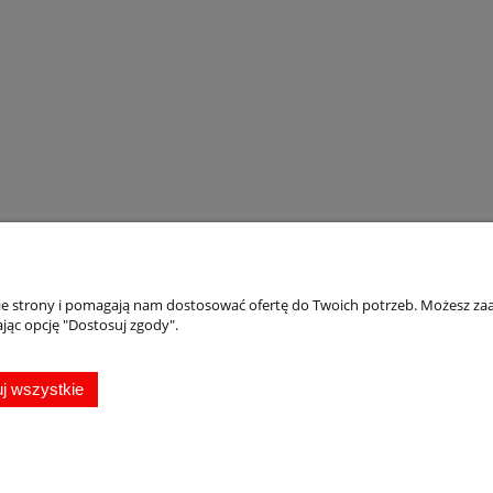
nie strony i pomagają nam dostosować ofertę do Twoich potrzeb. Możesz zaa
Płatności i dostawa
Informacje
jąc opcję "Dostosuj zgody".
Formy płatności
Oferta
Rabaty i promocje
Magnesy pamiąt
j wszystkie
Czas i koszty dostawy
Jak zamawiać
Czas realizacji zamówienia
Jak zrobić projekt
Jak kupować?
copyright by Przypinka.pl 2009-2026 | Oprogramowanie
shoper