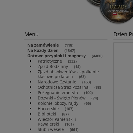
Menu
Dzień P
Na zamówienie
(118)
Na każdy dzień
(1347)
Gotowe przypinki i magnesy
(4460)
Patriotyczne
(332)
Zjazd Rodzinny
(14)
Zjazd absolwentów - spotkanie
klasowe po latach
(63)
Narodowe Czytanie
(163)
Ochotnicza Straż Pożarna
(38)
Pożegnanie emeryta
(100)
Dożynki - Święto Plonów
(74)
Kolonie, obozy, rajdy
(66)
Harcerskie
(107)
Biblioteki
(87)
Wieczór Panieński i
Kawalerski
(161)
Ślub i wesele
(661)