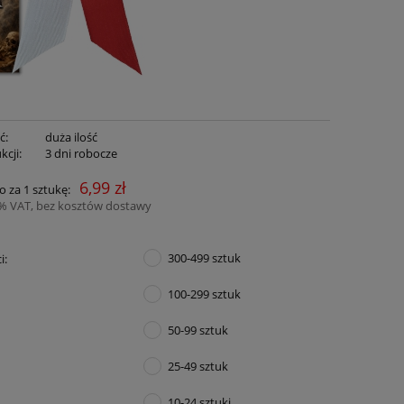
ć:
duża ilość
kcji:
3 dni robocze
6,99 zł
o za 1 sztukę:
3% VAT, bez kosztów dostawy
300-499 sztuk
i:
100-299 sztuk
50-99 sztuk
25-49 sztuk
10-24 sztuki