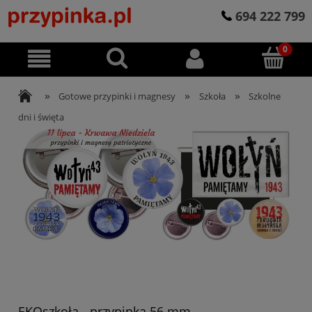
694 222 799
»
»
»
Gotowe przypinki i magnesy
Szkoła
Szkolne
dni i święta
EKOszkoła - przypinka 56 mm