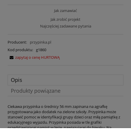
Jak zamawiać
Jak zrobić projekt
Najczęściej zadawane pytania
Producent:
przypinka.pl
Kod produktu:
g1860
zapytaj o cenę HURTOWĄ
Opis
Produkty powiązane
Ciekawa przypinka o średnicy 56 mm zapinana na agrafkę
przygotowana jako dodatek na zielone szkoły. Przypinka może
stanowić pomoc w identyfikacji grupy dzieci oraz miłą pamiątkę z
edukacyjnego wyjazdu. Przypinka posiada w tle grafiki
przedstawiającej namiot w lesie, nawiązującej do biwaku. Na