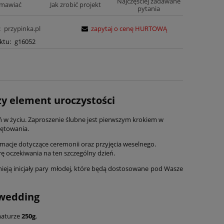
Najczęściej zadawane
amawiać
Jak zrobić projekt
pytania
:
przypinka.pl
zapytaj o cenę HURTOWĄ
ktu:
g16052
zy element uroczystości
ń w życiu. Zaproszenie ślubne jest pierwszym krokiem w
iętowania.
macje dotyczące ceremonii oraz przyjęcia weselnego.
ę oczekiwania na ten szczególny dzień.
nieją inicjały pary młodej, które będą dostosowane pod Wasze
 wedding
maturze
250g
.