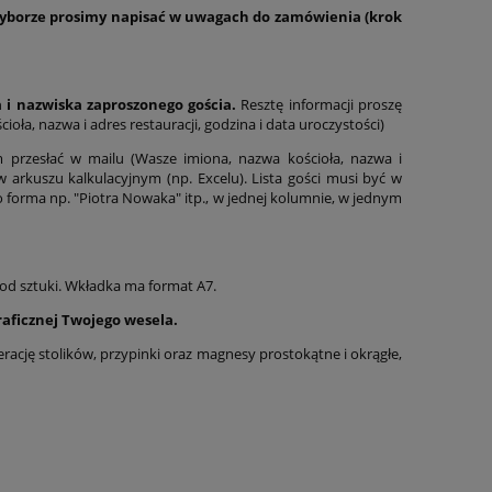
O wyborze prosimy napisać w uwagach do zamówienia (krok
a i nazwiska zaproszonego gościa.
Resztę informacji proszę
ła, nazwa i adres restauracji, godzina i data uroczystości)
 przesłać w mailu (Wasze imiona, nazwa kościoła, nazwa i
 w arkuszu kalkulacyjnym (np. Excelu). Lista gości musi być w
o forma np. "Piotra Nowaka" itp., w jednej kolumnie, w jednym
 od sztuki. Wkładka ma format A7.
aficznej Twojego wesela.
erację stolików, przypinki oraz magnesy prostokątne i okrągłe,