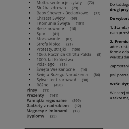
Motta, sentencje, cytaty
(72)
Do każdeg
Służba zdrowia
(79)
drugi prz
Baby Shower - Bociankowe
(37)
Chrzest Święty
(68)
Do wyboru
I Komunia Święta
(101)
1. Standa
Bierzmowanie
(16)
nam przesł
Sport
(41)
Morsowanie
(87)
2. Premiu
Strefa kibica
(21)
adres resta
Protesty, strajki
(156)
formie odp
1060. Rocznica Chrztu Polski
(5)
wierszu da
1000. lat Królestwa
Polskiego
(11)
Zaproszeni
Święta Wielkanocne
(14)
Święta Bożego Narodzenia
(84)
Jeśli potrz
Sylwester i karnawał
(30)
Wzór użyt
Różne
(450)
Pinsy
(11)
W naszej of
Prezenty
(141)
a także ma
Pamiątki regionalne
(599)
Gadżety z nadrukiem
(12)
Magnesy z imionami
(12)
Dyplomy
(25)