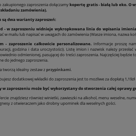
o zakupionego zaproszenia dołączamy
kopertę gratis - białą lub eko. 
y składaniu zamówienia).
 są dwa warianty zaproszeń:
rd - w zaproszeniu widnieje wykropkowana linia do wpisania imieni
ać w mailu lub napisać w uwagach do zamówienia (Wasze imiona, nazwa kościo
m - zaproszenie całkowicie personalizowane.
Informacje proszę nam
uracji, godzina i data uroczystości).
Listę imion i nazwisk należy przesłać
owiednio odmienionej, pasującej do treści zaproszenia. Najczęściej będzie t
ne do jednego zaproszenia.
a tworzą idealny zestaw z
przypinkami
.
ebujesz dodatkowej wkładki do zaproszenia jest to możliwe za dopłatą 1,19zł
y w zaproszeniu może być wykorzystany do stworzenia całej oprawy gr
ercie znajdziesz również winietki, zawieszki na alkohol, menu weselne, num
gnesy z otwieraczem jako drobny upominek dla weselnych gości.