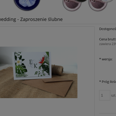
edding - Zaproszenie ślubne
Dostępnoś
Cena brutt
zawiera 2
*
wersja:
*
Próg ilośc
szt