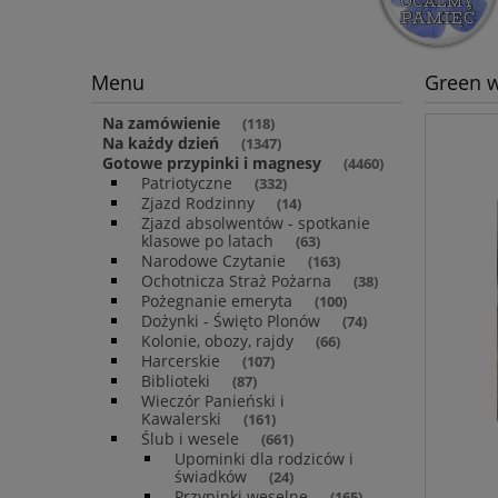
Menu
Green w
Na zamówienie
(118)
Na każdy dzień
(1347)
Gotowe przypinki i magnesy
(4460)
Patriotyczne
(332)
Zjazd Rodzinny
(14)
Zjazd absolwentów - spotkanie
klasowe po latach
(63)
Narodowe Czytanie
(163)
Ochotnicza Straż Pożarna
(38)
Pożegnanie emeryta
(100)
Dożynki - Święto Plonów
(74)
Kolonie, obozy, rajdy
(66)
Harcerskie
(107)
Biblioteki
(87)
Wieczór Panieński i
Kawalerski
(161)
Ślub i wesele
(661)
Upominki dla rodziców i
świadków
(24)
Przypinki weselne
(165)