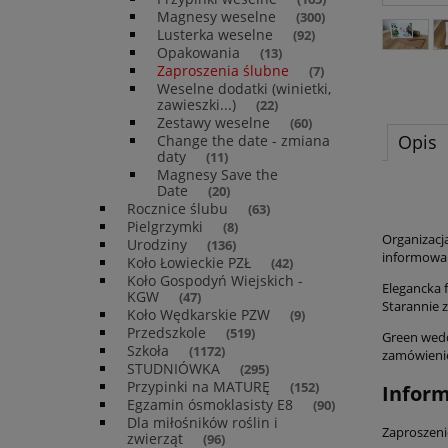
Magnesy weselne
(300)
Lusterka weselne
(92)
Opakowania
(13)
Zaproszenia ślubne
(7)
Weselne dodatki (winietki,
zawieszki...)
(22)
Zestawy weselne
(60)
Opis
Change the date - zmiana
daty
(11)
Magnesy Save the
Date
(20)
Rocznice ślubu
(63)
Pielgrzymki
(8)
Organizacj
Urodziny
(136)
informowan
Koło Łowieckie PZŁ
(42)
Koło Gospodyń Wiejskich -
Elegancka 
KGW
(47)
Starannie 
Koło Wędkarskie PZW
(9)
Przedszkole
(519)
Green wedd
Szkoła
(1172)
zamówieni
STUDNIÓWKA
(295)
Przypinki na MATURĘ
(152)
Inform
Egzamin ósmoklasisty E8
(90)
Dla miłośników roślin i
Zaproszeni
zwierząt
(96)