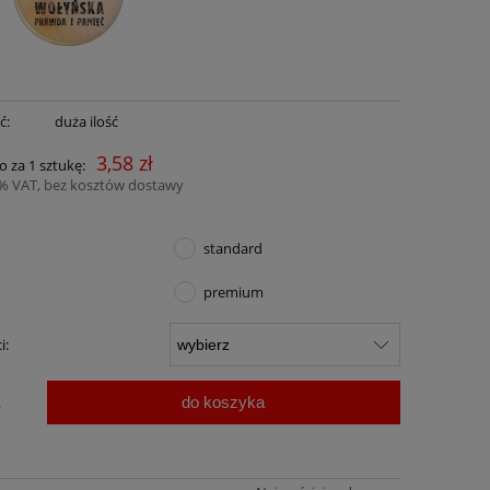
ć:
duża ilość
3,58 zł
o za 1 sztukę:
3% VAT, bez kosztów dostawy
standard
premium
i:
do koszyka
.