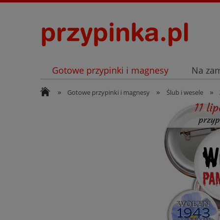
Gotowe przypinki i magnesy
Na za
»
»
»
Archiwum
Listopad
Gotowe przypinki i magnesy
Ślub i wesele