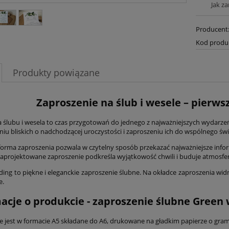
Jak z
Producent
Kod produ
Produkty powiązane
Zaproszenie na ślub i wesele – pierws
a ślubu i wesela to czas przygotowań do jednego z najważniejszych wydarze
iu bliskich o nadchodzącej uroczystości i zaproszeniu ich do wspólnego św
forma zaproszenia pozwala w czytelny sposób przekazać najważniejsze infor
zaprojektowane zaproszenie podkreśla wyjątkowość chwili i buduje atmosfer
ing to piękne i eleganckie zaproszenie ślubne. Na okładce zaproszenia wid
e.
acje o produkcie - zaproszenie ślubne Green
e jest w formacie A5 składane do A6, drukowane na gładkim papierze o gra