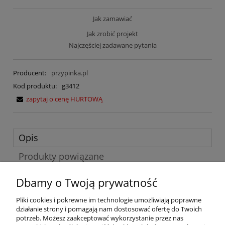
Jak zamawiać
Jak zrobić projekt
Najczęściej zadawane pytania
Producent:
przypinka.pl
Kod produktu:
g3412
zapytaj o cenę HURTOWĄ
Opis
Produkty powiązane
Dbamy o Twoją prywatność
Przypink
a
identyfikacyjn
a
z oznaczeniem klasy.
Plakietka jest pomocna
zarówno dla uczniów w odnajdowaniu swoich kolegów i koleżanek z
Pliki cookies i pokrewne im technologie umożliwiają poprawne
nowej klasy, a także jest wygodna dla nauczycieli. Każda klasa oprócz
działanie strony i pomagają nam dostosować ofertę do Twoich
standardowej literki, jest także wyróżniona poprzez kolor.
potrzeb. Możesz zaakceptować wykorzystanie przez nas