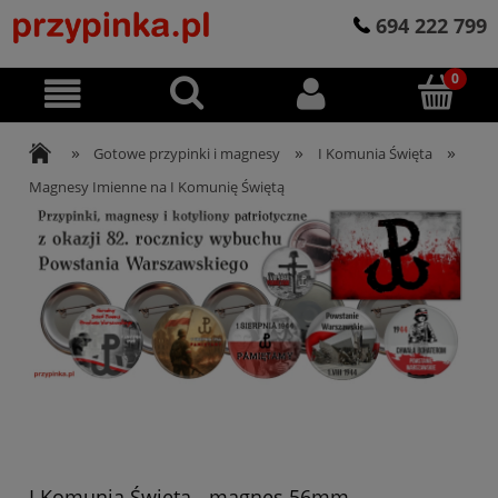
694 222 799
»
»
»
Gotowe przypinki i magnesy
I Komunia Święta
Magnesy Imienne na I Komunię Świętą
I Komunia Święta - magnes 56mm