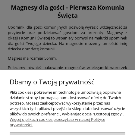
Magnesy dla gości - Pierwsza Komunia
Święta
Upominki dla gości komunijnych pozwolą wyrazić wdzięczność za
przybycie oraz podziękować gościom za prezenty. Magnesy z
okazji I Komunii Świętej to wspaniały pomysł na malutki upominek
dla gości Twojego dziecka. Na magnesie możemy umieścić imię
dziecka oraz datę komunii.
Magnes ma rozmiar 56mm.
Polecamy również pakowanie magnesów w elegancki woreczek
celofanowy lub biały woreczek z organzy. Zaznacz wybraną opcję w
trakcie składania zamówienia.
Dbamy o Twoją prywatność
Jeśli interesuje Cię inny sposób pakowania - zapraszamy do
Pliki cookies i pokrewne im technologie umożliwiają poprawne
działu
opakowania
, gdzie znajdziesz eleganckie woreczki z
działanie strony i pomagają nam dostosować ofertę do Twoich
etykietkami.
potrzeb. Możesz zaakceptować wykorzystanie przez nas
wszystkich tych plików i przejść do sklepu lub dostosować użycie
plików do swoich preferencji, wybierając opcję "Dostosuj zgody".
Więcej o plikach cookies przeczytasz w naszej Polityce
Pomoc
prywatności.
Moje konto