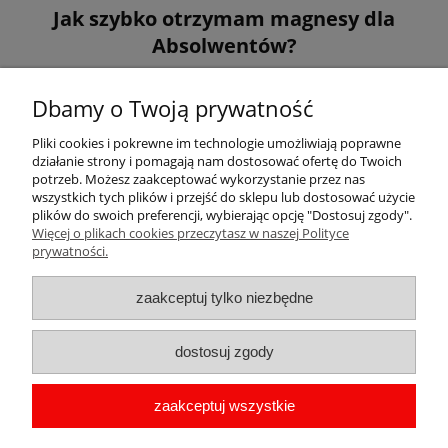
Jak szybko otrzymam magnesy dla
Absolwentów?
Magnesy produkujemy w ciągu kilku dni roboczych, należy
Dbamy o Twoją prywatność
pamiętać aby potwierdzić wysłaną przez nas wizualizację.
Pliki cookies i pokrewne im technologie umożliwiają poprawne
działanie strony i pomagają nam dostosować ofertę do Twoich
potrzeb. Możesz zaakceptować wykorzystanie przez nas
wszystkich tych plików i przejść do sklepu lub dostosować użycie
plików do swoich preferencji, wybierając opcję "Dostosuj zgody".
Więcej o plikach cookies przeczytasz w naszej Polityce
Pomoc
prywatności.
Moje konto
zaakceptuj tylko niezbędne
Płatności i dostawa
dostosuj zgody
Informacje
zaakceptuj wszystkie
O nas