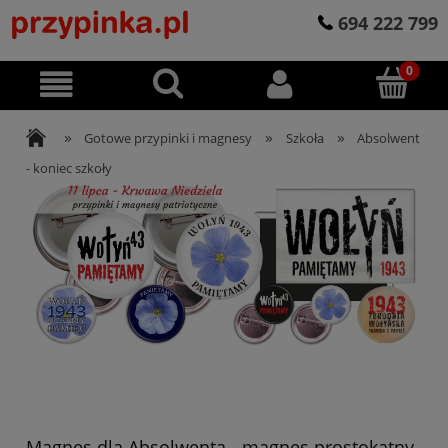
694 222 799
»
»
»
Gotowe przypinki i magnesy
Szkoła
Absolwent
- koniec szkoły
Magnes dla Absolwenta - magnes prostokątny