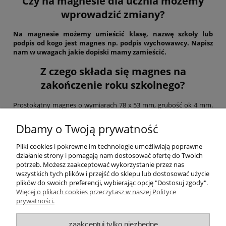
Czy na magnesie dla ucznia możemy
wprowadzić zmiany?
Na magnesie możemy umieścić klasę, nazwę szkoły lub
podpis od kogo jest magnes np. podpis wychowawcy. Napisz
nam w uwagach jakie dopiski mamy zamieścić.
Z czego składa się magnes na
zakończenie roku szkolnego?
Prostokątny magnes o wymiarach 78 x 53 mm, grubość ok 4 mm.
Składa się z nadruku CMYK, który jest zabezpieczany folią na
zimno. Blaszka stalowa, tekturka introligatorska oraz magnes
Dbamy o Twoją prywatność
gumowy. Magnesy charakteryzują się ogromną trwałością, nie
wyginają się, są bardzo solidne.
Pliki cookies i pokrewne im technologie umożliwiają poprawne
działanie strony i pomagają nam dostosować ofertę do Twoich
potrzeb. Możesz zaakceptować wykorzystanie przez nas
wszystkich tych plików i przejść do sklepu lub dostosować użycie
plików do swoich preferencji, wybierając opcję "Dostosuj zgody".
Więcej o plikach cookies przeczytasz w naszej Polityce
Pomoc
prywatności.
Moje konto
zaakceptuj tylko niezbędne