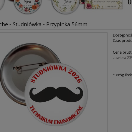
he - Studniówka - Przypinka 56mm
Dostępnoś
Czas produ
Cena brutt
zawiera 2
*
Próg ilośc