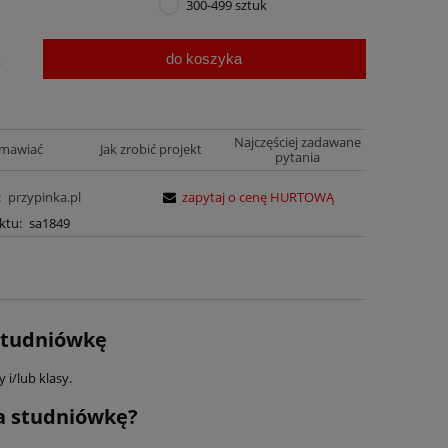
300-499 sztuk
do koszyka
.
Najczęściej zadawane
amawiać
Jak zrobić projekt
pytania
:
przypinka.pl
zapytaj o cenę HURTOWĄ
ktu:
sa1849
Studniówkę
i/lub klasy.
na studniówkę?