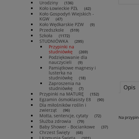
Urodziny
(136)
Koło Łowieckie PZŁ
(42)
Koło Gospodyń Wiejskich -
KGW
(47)
Koło Wędkarskie PZW
(9)
Przedszkole
(519)
Szkoła
(1172)
STUDNIÓWKA
(295)
Przypinki na
studniówkę
(269)
Podziękowanie dla
nauczycieli
(9)
Pamiątkowe magnesy i
lusterka na
studniówkę
(18)
Zaproszenia na
Opis
studniówkę
(7)
Przypinki na MATURĘ
(152)
Egzamin ósmoklasisty E8
(90)
Dla miłośników roślin i
zwierząt
(96)
Motta, sentencje, cytaty
(72)
Na przypin
Służba zdrowia
(79)
Baby Shower - Bociankowe
(37)
Chrzest Święty
(68)
I Komunia Święta
(101)