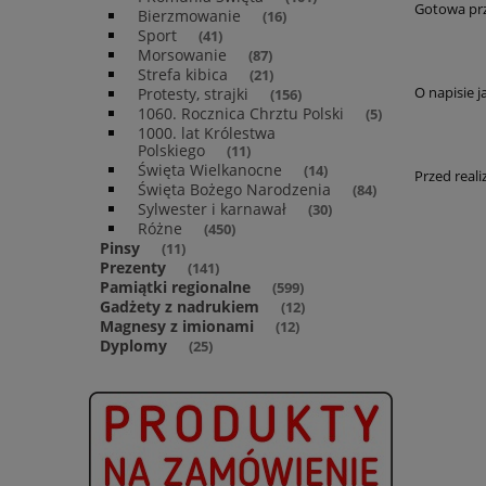
Gotowa prz
Bierzmowanie
(16)
Sport
(41)
Morsowanie
(87)
Strefa kibica
(21)
O napisie j
Protesty, strajki
(156)
1060. Rocznica Chrztu Polski
(5)
1000. lat Królestwa
Polskiego
(11)
Święta Wielkanocne
(14)
Przed real
Święta Bożego Narodzenia
(84)
Sylwester i karnawał
(30)
Różne
(450)
Pinsy
(11)
Prezenty
(141)
Pamiątki regionalne
(599)
Gadżety z nadrukiem
(12)
Magnesy z imionami
(12)
Dyplomy
(25)