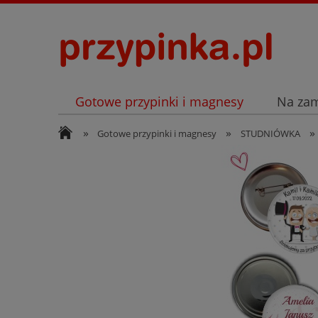
Gotowe przypinki i magnesy
Na za
»
»
»
Archiwum
Listopad
Gotowe przypinki i magnesy
STUDNIÓWKA