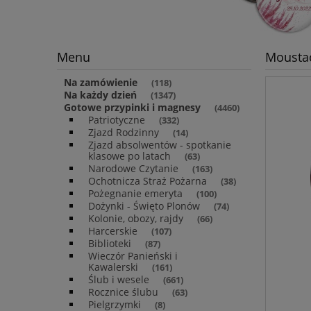
Menu
Moustac
Na zamówienie
(118)
Na każdy dzień
(1347)
Gotowe przypinki i magnesy
(4460)
Patriotyczne
(332)
Zjazd Rodzinny
(14)
Zjazd absolwentów - spotkanie
klasowe po latach
(63)
Narodowe Czytanie
(163)
Ochotnicza Straż Pożarna
(38)
Pożegnanie emeryta
(100)
Dożynki - Święto Plonów
(74)
Kolonie, obozy, rajdy
(66)
Harcerskie
(107)
Biblioteki
(87)
Wieczór Panieński i
Kawalerski
(161)
Ślub i wesele
(661)
Rocznice ślubu
(63)
Pielgrzymki
(8)