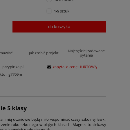
1-9 sztuk
do koszyka
.
Najczęściej zadawane
amawiać
Jak zrobić projekt
pytania
:
przypinka.pl
zapytaj o cenę HURTOWĄ
ktu:
g7709m
e 5 klasy
ani nią uczniowie będą miło wspominać czasy szkolnej ławki.
enie roku szkolnego w piątych klasach. Magnes to ciekawy
cy dla swoich podopiecznych.