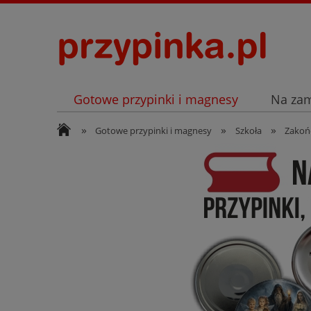
Gotowe przypinki i magnesy
Na za
»
»
»
Archiwum
Listopad
Gotowe przypinki i magnesy
Szkoła
Zakoń