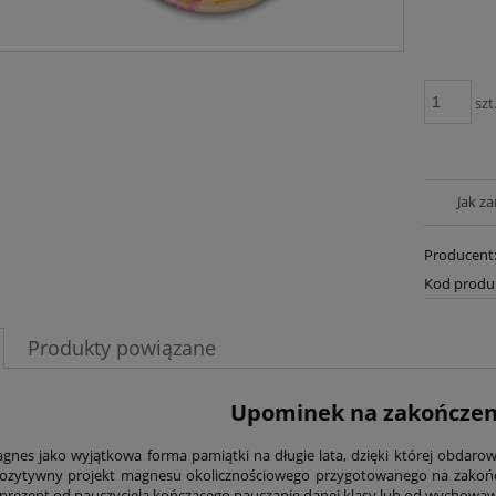
szt
Jak z
Producent
Kod produ
Produkty powiązane
Upominek na zakończeni
gnes jako wyjątkowa forma pamiątki na długie lata, dzięki której obdarow
ozytywny projekt magnesu okolicznościowego przygotowanego na zakończ
prezent od nauczyciela kończącego nauczanie danej klasy lub od wychowaw