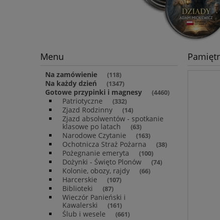
Menu
Pamiętn
Na zamówienie
(118)
Na każdy dzień
(1347)
Gotowe przypinki i magnesy
(4460)
Patriotyczne
(332)
Zjazd Rodzinny
(14)
Zjazd absolwentów - spotkanie
klasowe po latach
(63)
Narodowe Czytanie
(163)
Ochotnicza Straż Pożarna
(38)
Pożegnanie emeryta
(100)
Dożynki - Święto Plonów
(74)
Kolonie, obozy, rajdy
(66)
Harcerskie
(107)
Biblioteki
(87)
Wieczór Panieński i
Kawalerski
(161)
Ślub i wesele
(661)