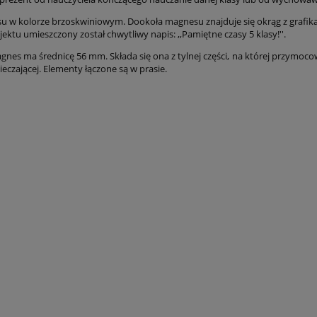
u w kolorze brzoskwiniowym. Dookoła magnesu znajduje się okrąg z grafika
ektu umieszczony został chwytliwy napis: ,,Pamiętne czasy 5 klasy!''.
nes ma średnicę 56 mm. Składa się ona z tylnej części, na której przymocowan
pieczającej. Elementy łączone są w prasie.