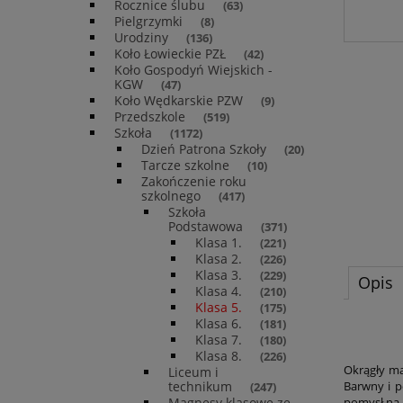
Rocznice ślubu
(63)
Pielgrzymki
(8)
Urodziny
(136)
Koło Łowieckie PZŁ
(42)
Koło Gospodyń Wiejskich -
KGW
(47)
Koło Wędkarskie PZW
(9)
Przedszkole
(519)
Szkoła
(1172)
Dzień Patrona Szkoły
(20)
Tarcze szkolne
(10)
Zakończenie roku
szkolnego
(417)
Szkoła
Podstawowa
(371)
Klasa 1.
(221)
Klasa 2.
(226)
Klasa 3.
(229)
Opis
Klasa 4.
(210)
Klasa 5.
(175)
Klasa 6.
(181)
Klasa 7.
(180)
Klasa 8.
(226)
Okrągły ma
Liceum i
technikum
Barwny i p
(247)
Magnesy klasowe ze
pomysł na 