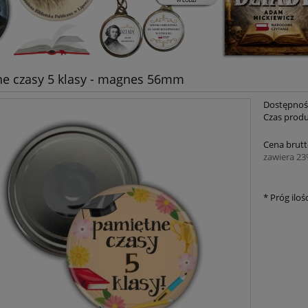
e czasy 5 klasy - magnes 56mm
Dostępnoś
Czas produ
Cena brutt
zawiera 2
*
Próg ilośc