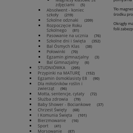
zdjęciami
(5)
Tło magnes
Absolwent - koniec
środku proj
szkoły
(219)
Szkolne odznaki
(209)
Okrągły mag
Rozpoczęcie Roku
folii zabez
Szkolnego
(81)
Pasowanie na ucznia
(76)
Szkolne dni i święta
(352)
Bal Ósmych Klas
(38)
Połowinki
(70)
Egzamin gimnazjalny
(3)
Bal Gimnazjalny
(6)
STUDNIÓWKA
(295)
Przypinki na MATURĘ
(152)
Egzamin ósmoklasisty E8
(90)
Dla miłośników roślin i
zwierząt
(96)
Motta, sentencje, cytaty
(72)
Służba zdrowia
(79)
Baby Shower - Bociankowe
(37)
Chrzest Święty
(68)
I Komunia Święta
(101)
Bierzmowanie
(16)
Sport
(41)
Morsowanie
(87)