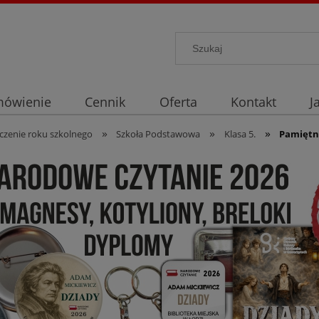
mówienie
Cennik
Oferta
Kontakt
J
»
»
»
czenie roku szkolnego
Szkoła Podstawowa
Klasa 5.
Pamiętne