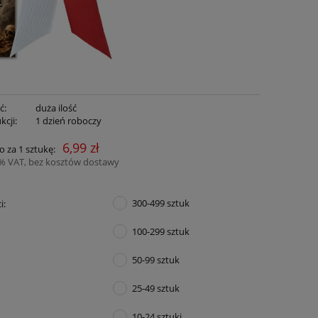
ć:
duża ilość
kcji:
1 dzień roboczy
6,99 zł
o za 1 sztukę:
3% VAT, bez kosztów dostawy
300-499 sztuk
i:
100-299 sztuk
50-99 sztuk
25-49 sztuk
10-24 sztuki