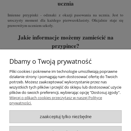
ucznia
Imienne przypinki - odznaki
z okazji pasowania na ucznia. Jest to
uroczysty moment dla każdego pierwszoklasisty. Oficjalnie staje się
prawowitym uczniem szkoły.
Jakie informacje możemy zamieścić na
przypince?
Na plakietce możemy zamieścić k
lasę/klasy oraz oczywiście imię
Dbamy o Twoją prywatność
ucznia.
Pliki cookies i pokrewne im technologie umożliwiają poprawne
Listę imion należy przesłać w arkuszu kalkulacyjnym (np. Excelu), gdzie
działanie strony i pomagają nam dostosować ofertę do Twoich
każdy wiersz odpowiada jednej przypince.
potrzeb. Możesz zaakceptować wykorzystanie przez nas
wszystkich tych plików i przejść do sklepu lub dostosować użycie
plików do swoich preferencji, wybierając opcję "Dostosuj zgody".
Więcej o plikach cookies przeczytasz w naszej Polityce
Pomoc
prywatności.
Moje konto
zaakceptuj tylko niezbędne
Płatności i dostawa