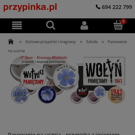
694 222 799
»
»
»
Gotowe przypinki i magnesy
Szkoła
Pasowanie
na ucznia
Pasowanie na ucznia - przypinka z imieniem