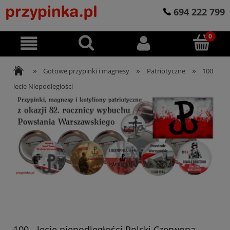
694 222 799
»
»
»
Gotowe przypinki i magnesy
Patriotyczne
100
lecie Niepodległości
100 - lecie niepodległości Polski Czerwona