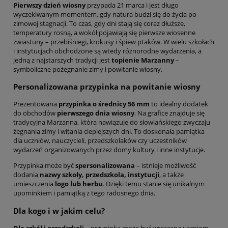
Pierwszy dzień wiosny
przypada 21 marca i jest długo
wyczekiwanym momentem, gdy natura budzi się do życia po
zimowej stagnacji. To czas, gdy dni stają się coraz dłuższe,
temperatury rosną, a wokół pojawiają się pierwsze wiosenne
zwiastuny – przebiśniegi, krokusy i śpiew ptaków. W wielu szkołach
i instytucjach obchodzone są wtedy różnorodne wydarzenia, a
jedną z najstarszych tradycji jest
topienie Marzanny
–
symboliczne pożegnanie zimy i powitanie wiosny.
Personalizowana przypinka na powitanie wiosny
Prezentowana
przypinka o średnicy 56 mm
to idealny dodatek
do obchodów
pierwszego dnia wiosny
. Na grafice znajduje się
tradycyjna Marzanna, która nawiązuje do słowiańskiego zwyczaju
żegnania zimy i witania cieplejszych dni. To doskonała pamiątka
dla uczniów, nauczycieli, przedszkolaków czy uczestników
wydarzeń organizowanych przez domy kultury i inne instytucje.
Przypinka może być
spersonalizowana
– istnieje możliwość
dodania
nazwy szkoły, przedszkola, instytucji
, a także
umieszczenia
logo lub herbu
. Dzięki temu stanie się unikalnym
upominkiem i pamiątką z tego radosnego dnia.
Dla kogo i w jakim celu?
Dla szkół i przedszkoli
– przypinka może być wręczana uczniom