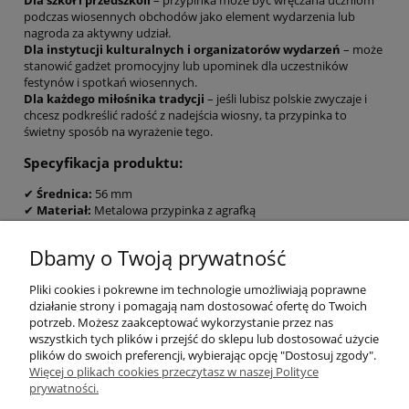
podczas wiosennych obchodów jako element wydarzenia lub
nagroda za aktywny udział.
Dla instytucji kulturalnych i organizatorów wydarzeń
– może
stanowić gadżet promocyjny lub upominek dla uczestników
festynów i spotkań wiosennych.
Dla każdego miłośnika tradycji
– jeśli lubisz polskie zwyczaje i
chcesz podkreślić radość z nadejścia wiosny, ta przypinka to
świetny sposób na wyrażenie tego.
Specyfikacja produktu:
✔
Średnica:
56 mm
✔
Materiał:
Metalowa przypinka z agrafką
✔
Nadruk:
Technologia CMYK, zabezpieczony folią dla trwałości
✔
Personalizacja:
Możliwość dodania nazwy instytucji, szkoły,
Dbamy o Twoją prywatność
logo, herbu
✔
Wysyłka:
Po akceptacji projektu
Pliki cookies i pokrewne im technologie umożliwiają poprawne
Podkreśl radosny charakter
pierwszego dnia wiosny
i spraw, by
działanie strony i pomagają nam dostosować ofertę do Twoich
to święto było jeszcze bardziej wyjątkowe dzięki personalizowanej
potrzeb. Możesz zaakceptować wykorzystanie przez nas
przypince!
wszystkich tych plików i przejść do sklepu lub dostosować użycie
plików do swoich preferencji, wybierając opcję "Dostosuj zgody".
Więcej o plikach cookies przeczytasz w naszej Polityce
Pomoc
prywatności.