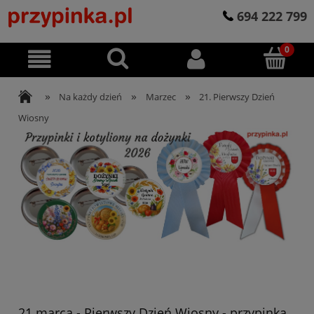
694 222 799
»
»
»
Na każdy dzień
Marzec
21. Pierwszy Dzień
Wiosny
21 marca - Pierwszy Dzień Wiosny - przypinka