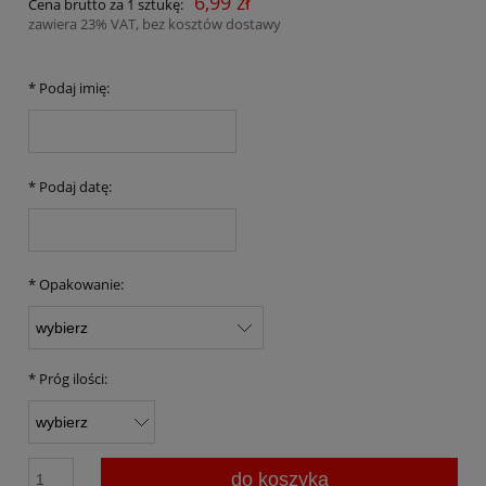
6,99 zł
Cena brutto za 1 sztukę:
zawiera 23% VAT, bez kosztów dostawy
*
Podaj imię:
*
Podaj datę:
*
Opakowanie:
*
Próg ilości:
do koszyka