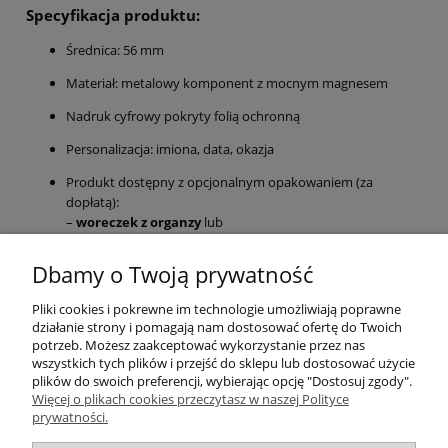
Specyfikacja produktu:
Średnica: 56 mm
Materiał: metalowy komponent z mocnym magnesem
Nadruk cyfrowy pokryty folią ochronną
Personalizacja: imiona, data, okazja
Produkt dostępny z opcjonalnym opakowaniem (za
dopłatą):
–
woreczek z organzy
lub
–
foliowy woreczek celofanowy
Dbamy o Twoją prywatność
Wysyłka realizowana
po akceptacji projektu graficznego
Magnes z okazji 5. rocznicy ślubu to drobiazg o dużej wartości
Pliki cookies i pokrewne im technologie umożliwiają poprawne
sentymentalnej. Ciepłe kolory, subtelna grafika i motyw drewna
działanie strony i pomagają nam dostosować ofertę do Twoich
doskonale odzwierciedlają symbolikę tego wyjątkowego dnia. To
potrzeb. Możesz zaakceptować wykorzystanie przez nas
nie tylko dekoracja, ale i pamiątka, która zostanie z Wami na lata.
wszystkich tych plików i przejść do sklepu lub dostosować użycie
plików do swoich preferencji, wybierając opcję "Dostosuj zgody".
Więcej o plikach cookies przeczytasz w naszej Polityce
Pomoc
prywatności.