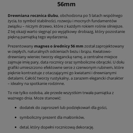
56mm
Drewniana rocznica ślubu
, obchodzona po 5 latach wspólnego
życia, to symbol stabilności, rozwoju i mocnych fundamentów
związku – niczym drzewo, które z każdym rokiem rośnie silniejsze.
Z tej okazji warto sięgnąć po wyjątkowy drobiazg, który pozostanie
piękną pamiątką tego wydarzenia.
Prezentowany
magnes o średnicy 56 mm
został zaprojektowany
w ciepłych, naturalnych odcieniach beżu i brązu. Kwiatowo-
drewniany wieniec tworzy elegancką ramę, a centralne miejsce
zajmuje imię pary, data rocznicy oraz symboliczne obrączki. U dołu
grafiki umieszczono efektowne serce z czerwonym rubinem, które
pięknie kontrastuje z otaczającymi go kwiatami i drewnianymi
detalami. Całość tworzy rustykalny, a zarazem elegancki charakter
– idealny na spotkanie rodzinne.
To nie tylko ozdoba, ale przede wszystkim trwała pamiątka z
ważnego dnia. Może stanowić:
dodatek do zaproszeń lub podziękowań dla gości,
symboliczny prezent dla małżonków,
detal, który dopełni rocznicową dekorację.