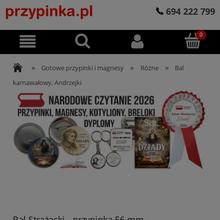
694 222 799
»
»
»
Gotowe przypinki i magnesy
Różne
Bal
karnawałowy, Andrzejki
Bal Strażacki - przypinka 56 mm