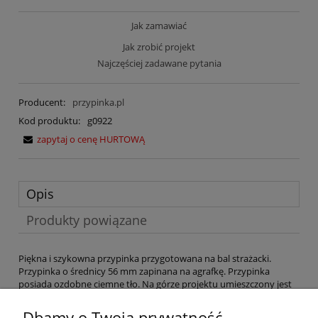
Jak zamawiać
Jak zrobić projekt
Najczęściej zadawane pytania
Producent:
przypinka.pl
Kod produktu:
g0922
zapytaj o cenę HURTOWĄ
Opis
Produkty powiązane
Piękna i szykowna przypinka przygotowana na bal strażacki.
Przypinka o średnicy 56 mm zapinana na agrafkę. Przypinka
posiada ozdobne ciemne tło. Na górze projektu umieszczony jest
duży biały napis ,,Bal Strażacki'', natomiast na dole znajduje się
data zabawy. Między napisami widoczny złoty ornament dodający
Dbamy o Twoją prywatność