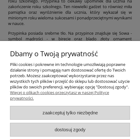
roku szkolnego. Przypinka to ciekawy upominek dla ucznia na
zakończenie roku szkolnego. Ten niewielki gadżet to również miła
pamiątka oraz wyróżnienie dla ucznia, który wykazał się w
minionym roku wieloma sukcesami i ponadprzeciętnymi wynikami
w nauce.
Przypinka posiada srebrne tło. Na przypince znajduje się Sowa -
symbol mądrości - w birecie oraz blado złoty ornament
dekoracyjny. Na górze po okręgu widnieje napis Bardzo dobry
Uczeń.
Dbamy o Twoją prywatność
Okrągła przypinka ma średnicę 56 mm. Składa się ona z tylnej
Pliki cookies i pokrewne im technologie umożliwiają poprawne
części z agrafką, przedniej blaszki, wyciętej grafiki oraz folii
działanie strony i pomagają nam dostosować ofertę do Twoich
zabezpieczającej. Elementy łączone są w prasie.
potrzeb. Możesz zaakceptować wykorzystanie przez nas
wszystkich tych plików i przejść do sklepu lub dostosować użycie
plików do swoich preferencji, wybierając opcję "Dostosuj zgody".
Więcej o plikach cookies przeczytasz w naszej Polityce
Pomoc
prywatności.
Moje konto
zaakceptuj tylko niezbędne
Płatności i dostawa
dostosuj zgody
Informacje