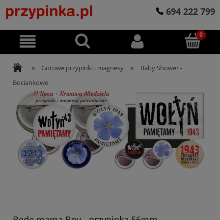
694 222 799
»
»
Gotowe przypinki i magnesy
Baby Shower -
Bociankowe
Będę mamą Boy - przypinka 56mm