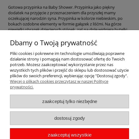
Gotowa przypinka na Baby Shower. Przypinka jako piękny
dodatek na przyjęcie z przeznaczeniem dla przyszłej mamy
oczekującej narodzin syna. Przypinka w kolorze niebieskim, po
bokach ozdobne elementy w formie gałązek z liśćmi. Na górze
niewielki obrazek dziecięcych stópek, zaś na dole widnieją butelki
dla dziecka. Po środku znajduje się napis ,,będę mamą''.
Dbamy o Twoją prywatność
Przypinka o średnicy 56 mm zapinana na agrafkę.
Pliki cookies i pokrewne im technologie umożliwiają poprawne
Do kompletu polecamy również
przypinki ,,będę ciocią''
w tym
działanie strony i pomagają nam dostosować ofertę do Twoich
samym kolorze.
potrzeb. Możesz zaakceptować wykorzystanie przez nas
wszystkich tych plików i przejść do sklepu lub dostosować użycie
plików do swoich preferencji, wybierając opcję "Dostosuj zgody".
Więcej o plikach cookies przeczytasz w naszej Polityce
Pomoc
prywatności.
Moje konto
zaakceptuj tylko niezbędne
Płatności i dostawa
dostosuj zgody
Informacje
zaakceptuj wszystkie