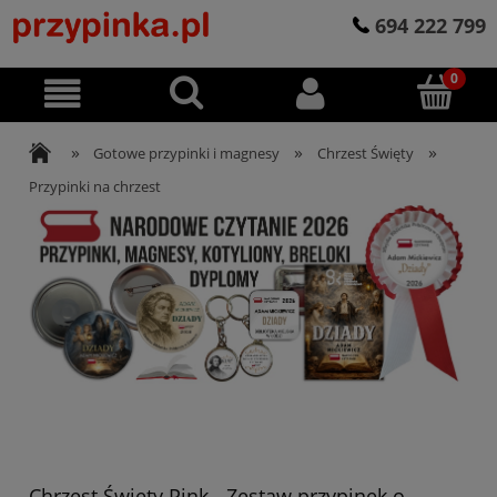
694 222 799
»
»
»
Gotowe przypinki i magnesy
Chrzest Święty
Przypinki na chrzest
Chrzest Święty Pink - Zestaw przypinek o