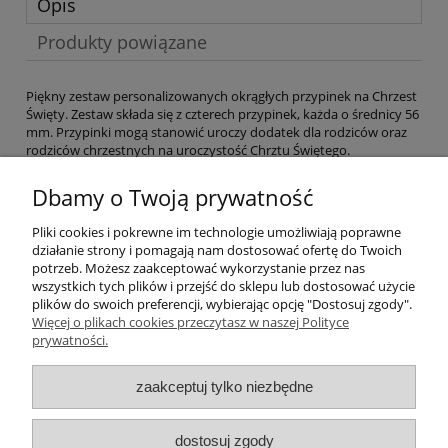
Opis
Produkty powiązane
Piękny zestaw personalizowanych okrągłych przypinek na Chrzest
Święty. Zestaw składa się z czterech przypinek, każda o średnicy 56
mm. Przypinki mogą stanowić uroczy dodatek dla rodziców oraz
rodziców chrzestnych na uroczystość Chrztu Świętego.
Przypinki mają białe tło, a po okręgu projektu znajdują się
elementy ozdobne w formie listków w różowym kolorze. Na
Dbamy o Twoją prywatność
środku każdej przypinki widnieje odpowiedni napis: tata/mama
dziecka oraz tata chrzestny/mama chrzestna dziecka.
Pliki cookies i pokrewne im technologie umożliwiają poprawne
działanie strony i pomagają nam dostosować ofertę do Twoich
Przypinki doskonale będą uzupełniały się z białymi kotylionami.
potrzeb. Możesz zaakceptować wykorzystanie przez nas
Podczas zamówienia prosimy podać imię dziecka w polu ''uwagi''.
wszystkich tych plików i przejść do sklepu lub dostosować użycie
plików do swoich preferencji, wybierając opcję "Dostosuj zgody".
Więcej o plikach cookies przeczytasz w naszej Polityce
Pomoc
prywatności.
Moje konto
zaakceptuj tylko niezbędne
Płatności i dostawa
dostosuj zgody