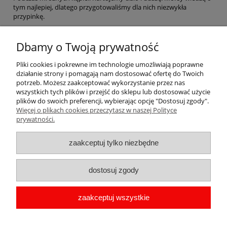
tym najlepiej, dlatego przygotowaliśmy dla nich niezwykła
przypinkę.
Projekt idealny dla prawdziwych zimowych twardzieli i twardzielek.
Tło w odcieniach szarości z grafiką wodnej fali. Po środku przypinki
Dbamy o Twoją prywatność
widnieje obrazek głowy groźnego morsa. Po obrzeżach przypinki
znajdują się napisy ,,Hart ciała * hart ducha * morsy''.
Pliki cookies i pokrewne im technologie umożliwiają poprawne
działanie strony i pomagają nam dostosować ofertę do Twoich
Przypinka o średnicy 56 mm zapinana z tyłu na agrafkę.
potrzeb. Możesz zaakceptować wykorzystanie przez nas
wszystkich tych plików i przejść do sklepu lub dostosować użycie
plików do swoich preferencji, wybierając opcję "Dostosuj zgody".
Więcej o plikach cookies przeczytasz w naszej Polityce
Pomoc
prywatności.
Moje konto
zaakceptuj tylko niezbędne
Płatności i dostawa
dostosuj zgody
Informacje
zaakceptuj wszystkie
O nas