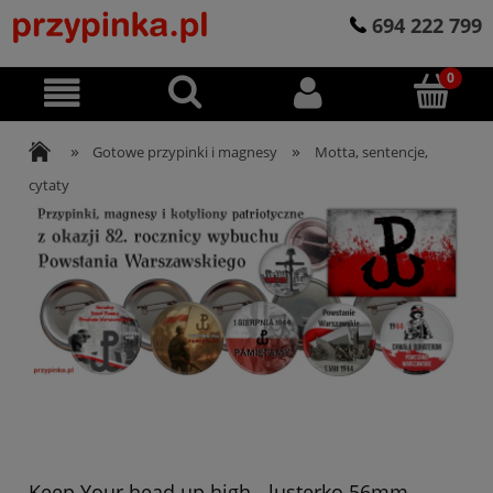
694 222 799
»
»
Gotowe przypinki i magnesy
Motta, sentencje,
cytaty
Keep Your head up high - lusterko 56mm