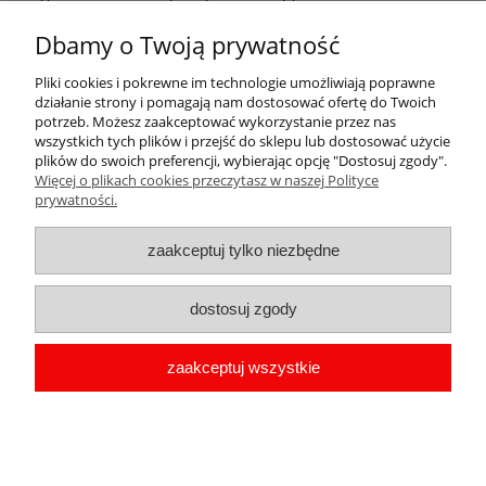
Lusterko doskonale sprawdzi się w każdej sytuacji, zarówno na
Dbamy o Twoją prywatność
imprezie jak i w pracy czy na wycieczce. Dzięki swoim niewielkim
rozmiarom bez problemu zmieści się nawet w kieszeni czy małej
Pliki cookies i pokrewne im technologie umożliwiają poprawne
torebce wizytowej. A dodatkowo krótkie hasło motywacyjne doda
działanie strony i pomagają nam dostosować ofertę do Twoich
energii na cały dzień.
potrzeb. Możesz zaakceptować wykorzystanie przez nas
wszystkich tych plików i przejść do sklepu lub dostosować użycie
plików do swoich preferencji, wybierając opcję "Dostosuj zgody".
Więcej o plikach cookies przeczytasz w naszej Polityce
Pomoc
prywatności.
Moje konto
zaakceptuj tylko niezbędne
Płatności i dostawa
dostosuj zgody
Informacje
zaakceptuj wszystkie
O nas
copyright by Przypinka.pl 2009-2026 | Oprogramowanie
shoper
pokaż pełną wersję strony