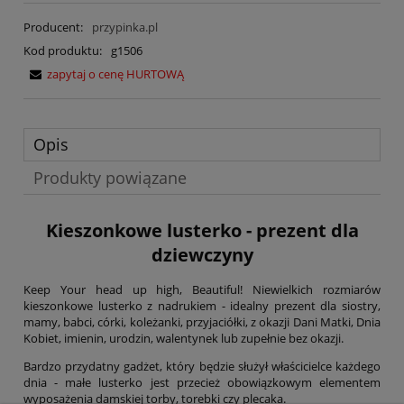
Producent:
przypinka.pl
Kod produktu:
g1506
zapytaj o cenę HURTOWĄ
Opis
Produkty powiązane
Kieszonkowe lusterko - prezent dla
dziewczyny
Keep Your head up high, Beautiful! Niewielkich rozmiarów
kieszonkowe lusterko z nadrukiem - idealny prezent dla siostry,
mamy, babci, córki, koleżanki, przyjaciółki, z okazji Dani Matki, Dnia
Kobiet, imienin, urodzin, walentynek lub zupełnie bez okazji.
Bardzo przydatny gadżet, który będzie służył właścicielce każdego
dnia - małe lusterko jest przecież obowiązkowym elementem
wyposażenia damskiej torby, torebki czy plecaka.