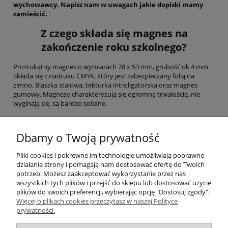
wychowawcy. Napisz nam w uwagach jakie dopiski mamy
zamieścić.
Z czego składa się magnes na
zakończenie roku szkolnego?
Prostokątny magnes o wymiarach 78 x 53 mm, grubość ok 4 mm.
Składa się z nadruku CMYK, który jest zabezpieczany folią na
zimno. Blaszka stalowa, tekturka introligatorska oraz magnes
gumowy. Magnesy charakteryzują się ogromną trwałością, nie
wyginają się, są bardzo solidne.
Czy magnes na zakończenie liceum jest
Dbamy o Twoją prywatność
zapakowany?
Pliki cookies i pokrewne im technologie umożliwiają poprawne
Magnesy pakujemy zbiorczo. Jeśli interesuje Cię pakowanie
działanie strony i pomagają nam dostosować ofertę do Twoich
jednostkowe zaznacz w jakie woreczki mamy zapakować magnesy.
potrzeb. Możesz zaakceptować wykorzystanie przez nas
wszystkich tych plików i przejść do sklepu lub dostosować użycie
plików do swoich preferencji, wybierając opcję "Dostosuj zgody".
Więcej o plikach cookies przeczytasz w naszej Polityce
Pomoc
prywatności.
Moje konto