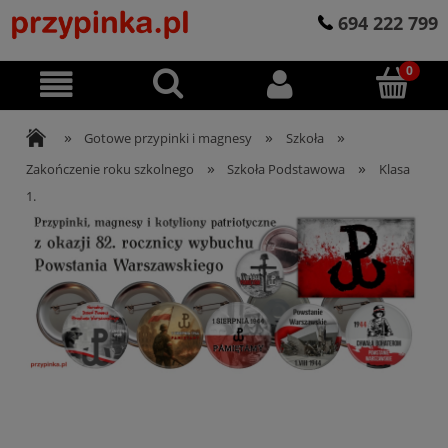
694 222 799
»
»
»
Gotowe przypinki i magnesy
Szkoła
»
»
Zakończenie roku szkolnego
Szkoła Podstawowa
Klasa
1.