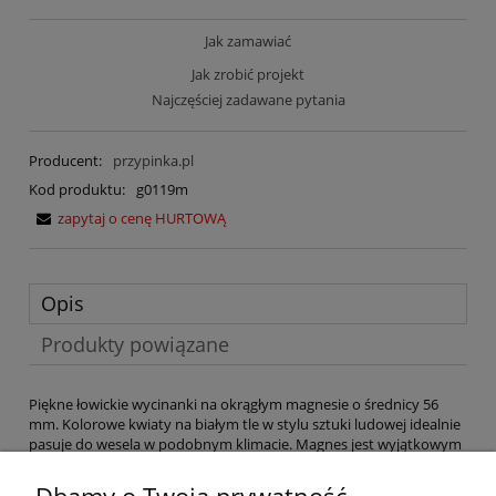
Jak zamawiać
Jak zrobić projekt
Najczęściej zadawane pytania
Producent:
przypinka.pl
Kod produktu:
g0119m
zapytaj o cenę HURTOWĄ
Opis
Produkty powiązane
Piękne łowickie wycinanki na okrągłym magnesie o średnicy 56
mm. Kolorowe kwiaty na białym tle w stylu sztuki ludowej idealnie
pasuje do wesela w podobnym klimacie. Magnes jest wyjątkowym
upominkiem dla wszystkich uczestników zabawy weselnej. Po
środku znajdują się imiona Pary Młodej, napis ,,Dziękujemy za