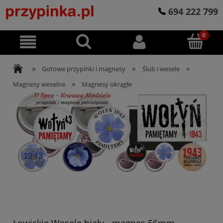
694 222 799
»
»
»
Gotowe przypinki i magnesy
Ślub i wesele
»
Magnesy weselne
Magnesy okrągłe