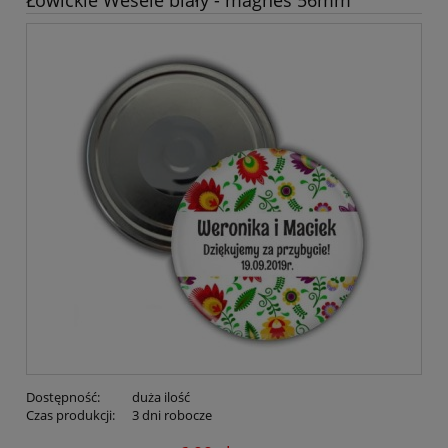
Łowickie Wesele biały - magnes 56mm
Dostępność:
duża ilość
Czas produkcji:
3 dni robocze