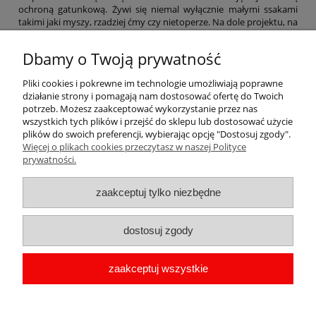
ochroną gatunkową. Żywi się niemal wyłącznie małymi ssakami
takimi jaki myszy, rzadziej ćmy czy nietoperze. Na dole projektu, na
białym tle, umieszczone są napisy ,,Płomykówka Zwyczajna'' i
,,Kocham Polskę''.
Dbamy o Twoją prywatność
Zapraszamy do współpracy sklepiki i stoiska z pamiątkami, kioski,
kwiaciarnie, pensjonaty, hotele. Nie znalazłeś w naszej ofercie
Pliki cookies i pokrewne im technologie umożliwiają poprawne
pamiątek z Twojego regionu. Napisz do nas, przygotujemy nowe
działanie strony i pomagają nam dostosować ofertę do Twoich
projekty. Więcej na temat zakupów hurtowych znajdziesz na
potrzeb. Możesz zaakceptować wykorzystanie przez nas
stronie
hurtownia magnesów pamiątkowych
.
wszystkich tych plików i przejść do sklepu lub dostosować użycie
plików do swoich preferencji, wybierając opcję "Dostosuj zgody".
Więcej o plikach cookies przeczytasz w naszej Polityce
Pomoc
prywatności.
Moje konto
zaakceptuj tylko niezbędne
Płatności i dostawa
dostosuj zgody
Informacje
zaakceptuj wszystkie
O nas