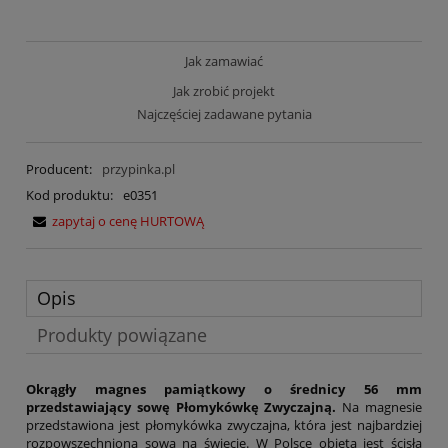
Jak zamawiać
Jak zrobić projekt
Najczęściej zadawane pytania
Producent:
przypinka.pl
Kod produktu:
e0351
zapytaj o cenę HURTOWĄ
Opis
Produkty powiązane
Okrągły magnes pamiątkowy o średnicy 56 mm
przedstawiający sowę Płomykówkę Zwyczajną.
Na magnesie
przedstawiona jest płomykówka zwyczajna, która jest najbardziej
rozpowszechnioną sową na świecie. W Polsce objęta jest ścisłą