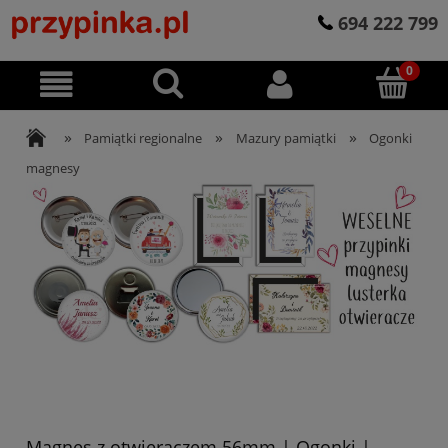
694 222 799
»
»
»
Pamiątki regionalne
Mazury pamiątki
Ogonki
magnesy
Magnes z otwieraczem 56mm | Ogonki |