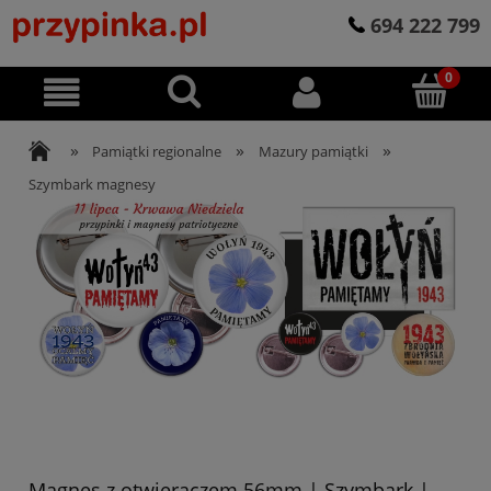
694 222 799
»
»
»
Pamiątki regionalne
Mazury pamiątki
Szymbark magnesy
Magnes z otwieraczem 56mm | Szymbark |