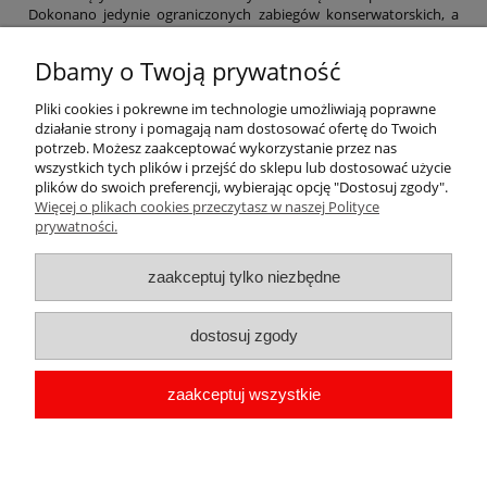
Dokonano jedynie ograniczonych zabiegów konserwatorskich, a
obecnie zamek jest w rękach prywatnych.
Dbamy o Twoją prywatność
Zapraszamy do współpracy sklepiki i stoiska z pamiątkami, kioski,
kwiaciarnie, pensjonaty, hotele. Nie znalazłeś w naszej ofercie
pamiątek z Twojego regionu. Daj nam znać, przygotujemy nowe
Pliki cookies i pokrewne im technologie umożliwiają poprawne
projekty. Więcej na temat zakupów hurtowych znajdziesz na
działanie strony i pomagają nam dostosować ofertę do Twoich
stronie
hurtowania magnesów pamiątkowych
. Produkujemy także
potrzeb. Możesz zaakceptować wykorzystanie przez nas
magnesy na zamówienie
z Twoim projektem lub logo.
wszystkich tych plików i przejść do sklepu lub dostosować użycie
plików do swoich preferencji, wybierając opcję "Dostosuj zgody".
Więcej o plikach cookies przeczytasz w naszej Polityce
Pomoc
prywatności.
Moje konto
zaakceptuj tylko niezbędne
Płatności i dostawa
dostosuj zgody
Informacje
zaakceptuj wszystkie
O nas
copyright by Przypinka.pl 2009-2026 | Oprogramowanie
shoper