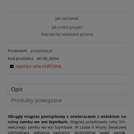
Jak zamawiać
Jak zrobić projekt
Najczęściej zadawane pytania
Producent:
przypinka.pl
Kod produktu:
e0140_02mo
zapytaj o cenę HURTOWĄ
Opis
Produkty powiązane
Okrągły magnes pamiątkowy z otwieraczem z widokiem na
ruiny zamku we wsi Szymbark.
Magnes przedstawia ruiny XIV-
wiecznego zamku we wsi Szymbark. W czasie II Wojny Światowej
odchodzący żołnierze radzieccy doszczętnie spalili zamek.