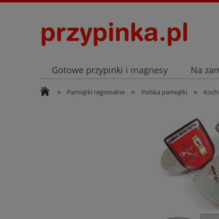
Gotowe przypinki i magnesy
Na za
»
»
»
Archiwum
Listopad
Pamiątki regionalne
Polska pamiątki
Kocha