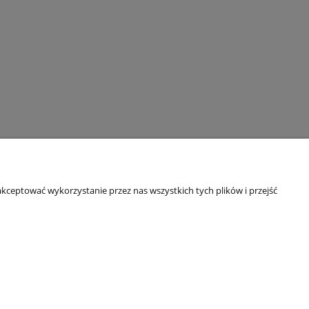
kceptować wykorzystanie przez nas wszystkich tych plików i przejść
O nas
O firmie
kowe B2B
Referencje
Blog
Kontakt