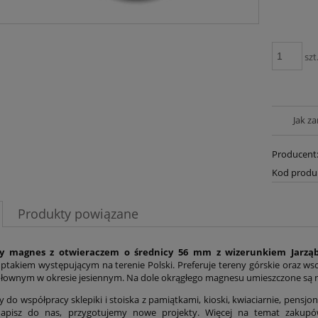
szt
Jak z
Producent
Kod produ
Produkty powiązane
y magnes z otwieraczem o średnicy 56 mm z wizerunkiem Jarzą
 ptakiem występującym na terenie Polski. Preferuje tereny górskie oraz wsch
łownym w okresie jesiennym. Na dole okrągłego magnesu umieszczone są napi
do współpracy sklepiki i stoiska z pamiątkami, kioski, kwiaciarnie, pensjon
Napisz do nas, przygotujemy nowe projekty. Więcej na temat zakup