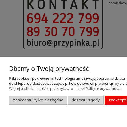
pamiątkow
Dbamy o Twoją prywatność
Pliki cookies i pokrewne im technologie umożliwiają poprawne działa
Pomoc
Moje konto
do sklepu lub dostosować użycie plików do swoich preferencji, wybiera
Więcej o plikach cookies przeczytasz w naszej Polityce prywatności.
Pytania i odpowiedzi
Twoje zamówienia
Metki
Ustawienia konta
zaakceptuj tylko niezbędne
dostosuj zgody
zaakceptu
Zwroty i reklamacje
Regulamin
Polityka prywatności