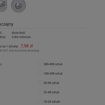
yczajny
ć:
duża ilość
kcji:
3 dni robocze
7,98 zł
o za 1 sztukę:
3% VAT, bez kosztów dostawy
300-499 sztuk
i:
100-299 sztuk
50-99 sztuk
25-49 sztuk
10-24 sztuki