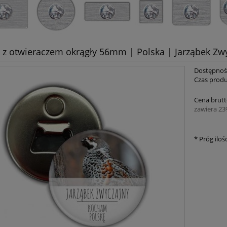
z otwieraczem okrągły 56mm | Polska | Jarząbek Zw
Dostępnoś
Czas produ
Cena brutt
zawiera 2
*
Próg ilośc