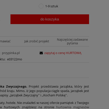
1-9 sztuk
do koszyka
.
Najczęściej zadawane
amawiać
Jak zrobić projekt
pytania
:
przypinka.pl
zapytaj o cenę HURTOWĄ
ktu:
e03122mo
bka Zwyczajnego.
Projekt przedstawia jarząbka, który jest
ód kraju. Mimo, iż jego populacja ciągle spada, jarząbek jest
sy ,,Jarząbek Zwyczajny'' i ,,Kocham Polskę''.
aty, hotele. Nie znalazłeś w naszej ofercie pamiątek z Twojego
ów hurtowych znajdziesz na stronie
hurtownia magnesów