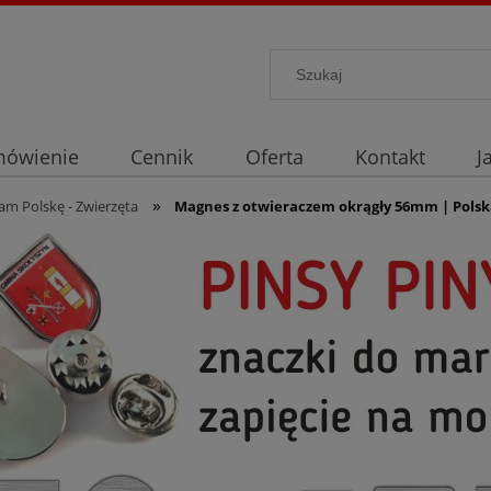
mówienie
Cennik
Oferta
Kontakt
J
»
m Polskę - Zwierzęta
Magnes z otwieraczem okrągły 56mm | Polsk