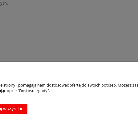
ych
.
nie strony i pomagają nam dostosować ofertę do Twoich potrzeb. Możesz zaa
Płatności i dostawa
Informacje
jąc opcję "Dostosuj zgody".
Formy płatności
Oferta
Rabaty i promocje
Magnesy pamiąt
j wszystkie
Czas i koszty dostawy
Jak zamawiać
Czas realizacji zamówienia
Jak zrobić projekt
Jak kupować?
copyright by Przypinka.pl 2009-2026 | Oprogramowanie
shoper