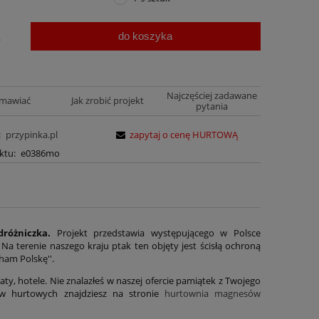
do koszyka
.
Najczęściej zadawane
amawiać
Jak zrobić projekt
pytania
:
przypinka.pl
zapytaj o cenę HURTOWĄ
ktu:
e0386mo
dróżniczka.
Projekt przedstawia występującego w Polsce
Na terenie naszego kraju ptak ten objęty jest ścisłą ochroną
ham Polskę''.
aty, hotele. Nie znalazłeś w naszej ofercie pamiątek z Twojego
ów hurtowych znajdziesz na stronie
hurtownia magnesów