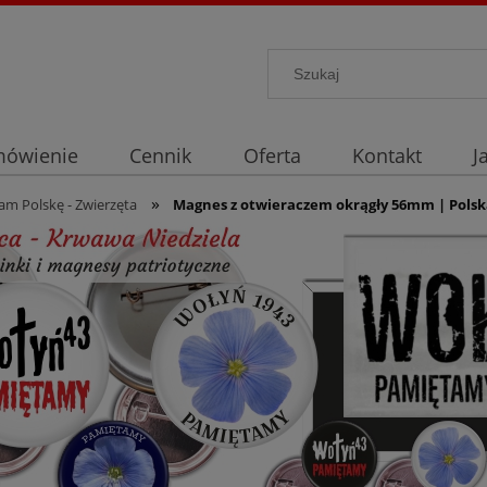
mówienie
Cennik
Oferta
Kontakt
J
»
m Polskę - Zwierzęta
Magnes z otwieraczem okrągły 56mm | Polsk