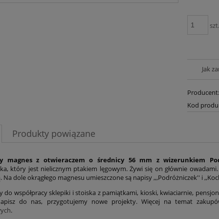
szt
Jak z
Producent
Kod produ
Produkty powiązane
y magnes z otwieraczem o średnicy 56 mm z wizerunkiem Po
ka, który jest nielicznym ptakiem lęgowym. Żywi się on głównie owadami. 
 Na dole okrągłego magnesu umieszczone są napisy ,,,Podróżniczek'' i ,,Koc
do współpracy sklepiki i stoiska z pamiątkami, kioski, kwiaciarnie, pensjon
Napisz do nas, przygotujemy nowe projekty. Więcej na temat zakup
ych
.