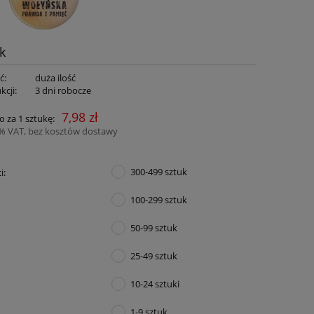
k
ć:
duża ilość
kcji:
3 dni robocze
7,98 zł
o za 1 sztukę:
3% VAT, bez kosztów dostawy
300-499 sztuk
i:
100-299 sztuk
50-99 sztuk
25-49 sztuk
10-24 sztuki
1-9 sztuk