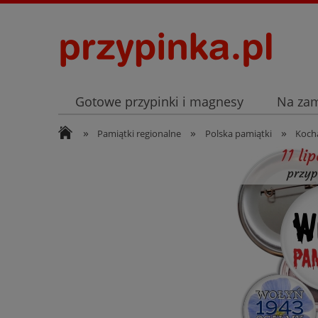
Gotowe przypinki i magnesy
Na za
»
»
»
Archiwum
Listopad
Pamiątki regionalne
Polska pamiątki
Kocha