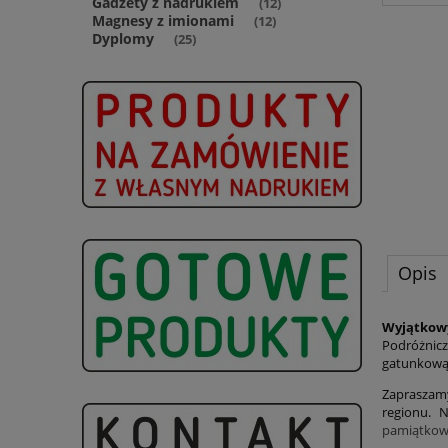
Gadżety z nadrukiem
(12)
Magnesy z imionami
(12)
Dyplomy
(25)
Opis
Wyjątkow
Podróżnicz
gatunkową.
Zapraszamy 
regionu. 
pamiątkow