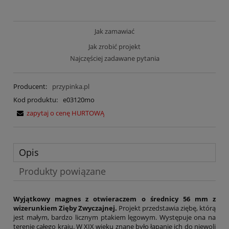
Jak zamawiać
Jak zrobić projekt
Najczęściej zadawane pytania
Producent:
przypinka.pl
Kod produktu:
e03120mo
zapytaj o cenę HURTOWĄ
Opis
Produkty powiązane
Wyjątkowy magnes z otwieraczem o średnicy 56 mm z
wizerunkiem Zięby Zwyczajnej.
Projekt przedstawia ziębę, którą
jest małym, bardzo licznym ptakiem lęgowym. Występuje ona na
terenie całego kraju. W XIX wieku znane było łapanie ich do niewoli