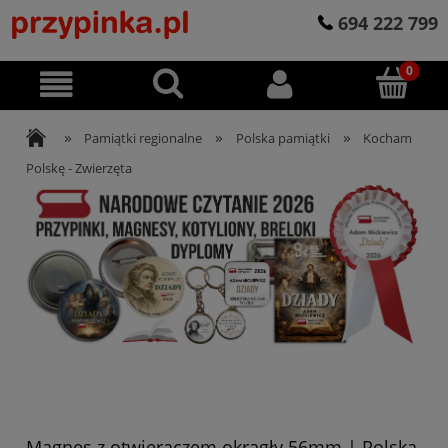
694 222 799
»
»
»
Pamiątki regionalne
Polska pamiątki
Kocham
Polskę - Zwierzęta
Magnes z otwieraczem okrągły 56mm | Polska