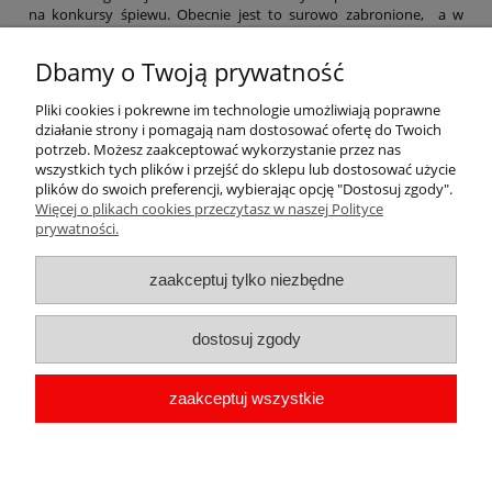
na konkursy śpiewu. Obecnie jest to surowo zabronione, a w
Polsce zięby są pod ścisłą ochroną. Na dole okrągłego magnesu
umieszczone są napisy ,,Zięba Zwyczajna'' i ,,Kocham Polskę''.
Dbamy o Twoją prywatność
Zapraszamy do współpracy sklepiki i stoiska z pamiątkami, kioski,
kwiaciarnie, pensjonaty, hotele. Nie znalazłeś w naszej ofercie
Pliki cookies i pokrewne im technologie umożliwiają poprawne
pamiątek z Twojego regionu. Napisz do nas, przygotujemy nowe
działanie strony i pomagają nam dostosować ofertę do Twoich
projekty. Więcej na temat zakupów hurtowych znajdziesz na
potrzeb. Możesz zaakceptować wykorzystanie przez nas
stronie
hurtownia magnesów pamiątkowych
.
wszystkich tych plików i przejść do sklepu lub dostosować użycie
plików do swoich preferencji, wybierając opcję "Dostosuj zgody".
Więcej o plikach cookies przeczytasz w naszej Polityce
Pomoc
prywatności.
Moje konto
zaakceptuj tylko niezbędne
Płatności i dostawa
dostosuj zgody
Informacje
zaakceptuj wszystkie
O nas
copyright by Przypinka.pl 2009-2026 | Oprogramowanie
shoper