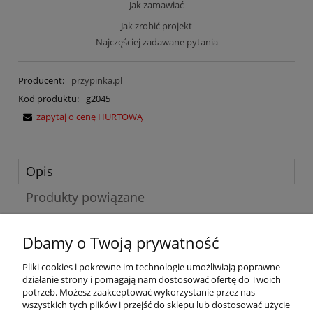
Jak zamawiać
Jak zrobić projekt
Najczęściej zadawane pytania
Producent:
przypinka.pl
Kod produktu:
g2045
zapytaj o cenę HURTOWĄ
Opis
Produkty powiązane
Przypinka dla prawdziwej kobiety!
Dbamy o Twoją prywatność
Przypinka z cytatem wielkiej damy światowego kina Marilyn
Pliki cookies i pokrewne im technologie umożliwiają poprawne
Monroe wraz z piękną czarno-białą podobizną udekoruje wasze
działanie strony i pomagają nam dostosować ofertę do Twoich
plecaki czy torebki.
potrzeb. Możesz zaakceptować wykorzystanie przez nas
Przypinka ma średnicę 56mm.
wszystkich tych plików i przejść do sklepu lub dostosować użycie