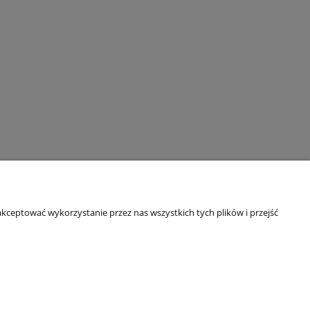
kceptować wykorzystanie przez nas wszystkich tych plików i przejść
O nas
O firmie
kowe B2B
Referencje
Blog
Kontakt