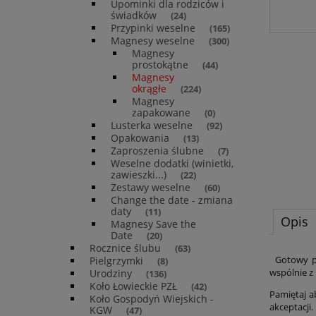
Upominki dla rodziców i
świadków
(24)
Przypinki weselne
(165)
Magnesy weselne
(300)
Magnesy
prostokątne
(44)
Magnesy
okrągłe
(224)
Magnesy
zapakowane
(0)
Lusterka weselne
(92)
Opakowania
(13)
Zaproszenia ślubne
(7)
Weselne dodatki (winietki,
zawieszki...)
(22)
Zestawy weselne
(60)
Change the date - zmiana
daty
(11)
Opis
Magnesy Save the
Date
(20)
Rocznice ślubu
(63)
Gotowy pro
Pielgrzymki
(8)
wspólnie z
Urodziny
(136)
Koło Łowieckie PZŁ
(42)
Pamiętaj a
Koło Gospodyń Wiejskich -
akceptacji.
KGW
(47)