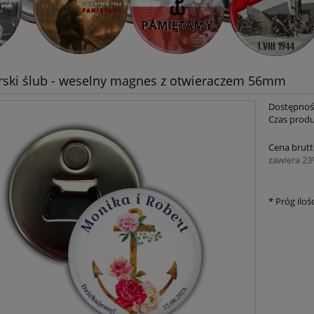
ski ślub - weselny magnes z otwieraczem 56mm
Dostępnoś
Czas produ
Cena brutt
zawiera 2
*
Próg ilośc