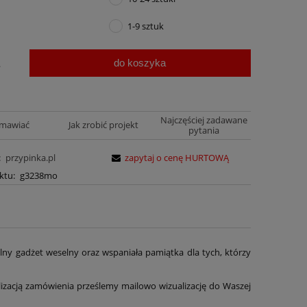
1-9 sztuk
do koszyka
.
Najczęściej zadawane
amawiać
Jak zrobić projekt
pytania
:
przypinka.pl
zapytaj o cenę HURTOWĄ
ktu:
g3238mo
y gadżet weselny oraz wspaniała pamiątka dla tych, którzy
izacją zamówienia prześlemy mailowo wizualizację do Waszej