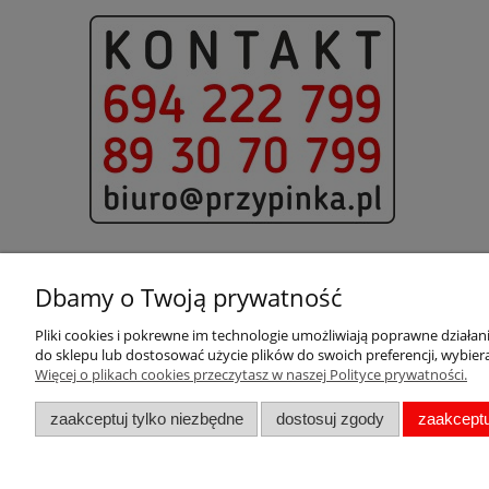
Dbamy o Twoją prywatność
Pliki cookies i pokrewne im technologie umożliwiają poprawne działa
Pomoc
Moje konto
do sklepu lub dostosować użycie plików do swoich preferencji, wybiera
Więcej o plikach cookies przeczytasz w naszej Polityce prywatności.
Pytania i odpowiedzi
Twoje zamówienia
Metki
Ustawienia konta
zaakceptuj tylko niezbędne
dostosuj zgody
zaakceptu
Zwroty i reklamacje
Regulamin
Polityka prywatności