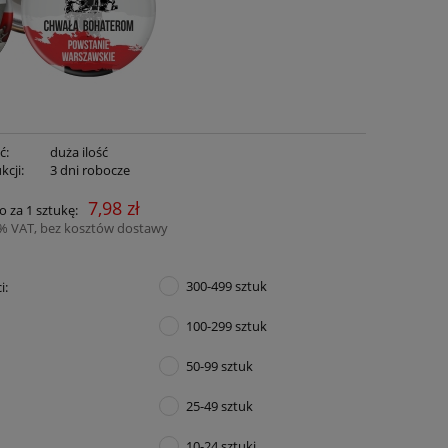
ć:
duża ilość
kcji:
3 dni robocze
7,98 zł
o za 1 sztukę:
3% VAT, bez kosztów dostawy
300-499 sztuk
i:
100-299 sztuk
50-99 sztuk
25-49 sztuk
10-24 sztuki