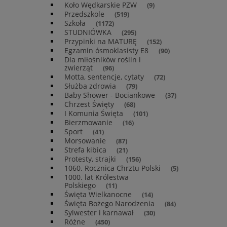
Koło Wędkarskie PZW
(9)
Przedszkole
(519)
Szkoła
(1172)
STUDNIÓWKA
(295)
Przypinki na MATURĘ
(152)
Egzamin ósmoklasisty E8
(90)
Dla miłośników roślin i
zwierząt
(96)
Motta, sentencje, cytaty
(72)
Służba zdrowia
(79)
Baby Shower - Bociankowe
(37)
Chrzest Święty
(68)
I Komunia Święta
(101)
Bierzmowanie
(16)
Sport
(41)
Morsowanie
(87)
Strefa kibica
(21)
Protesty, strajki
(156)
1060. Rocznica Chrztu Polski
(5)
1000. lat Królestwa
Polskiego
(11)
Święta Wielkanocne
(14)
Święta Bożego Narodzenia
(84)
Sylwester i karnawał
(30)
Różne
(450)