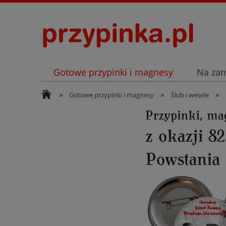
Gotowe przypinki i magnesy
Na za
»
»
»
Archiwum
Listopad
Gotowe przypinki i magnesy
Ślub i wesele