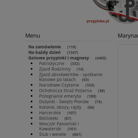
Menu
Marynar
Na zamówienie
(118)
Na każdy dzień
(1347)
Gotowe przypinki i magnesy
(4460)
Patriotyczne
(332)
Zjazd Rodzinny
(14)
Zjazd absolwentów - spotkanie
klasowe po latach
(63)
Narodowe Czytanie
(163)
Ochotnicza Straż Pożarna
(38)
Pożegnanie emeryta
(100)
Dożynki - Święto Plonów
(74)
Kolonie, obozy, rajdy
(66)
Harcerskie
(107)
Biblioteki
(87)
Wieczór Panieński i
Kawalerski
(161)
Ślub i wesele
(661)