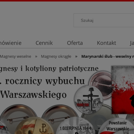
mówienie
Cennik
Oferta
Kontakt
J
»
»
Magnesy weselne
Magnesy okrągłe
Marynarski ślub - weseln