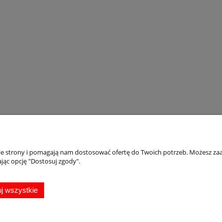
nie strony i pomagają nam dostosować ofertę do Twoich potrzeb. Możesz zaa
Płatności i dostawa
Informacje
jąc opcję "Dostosuj zgody".
Formy płatności
Oferta
Rabaty i promocje
Magnesy pamiąt
j wszystkie
Czas i koszty dostawy
Jak zamawiać
Czas realizacji zamówienia
Jak zrobić projekt
Jak kupować?